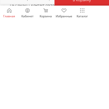
OEZ:46050 | Контакт состояния 1СО + аварийного
отключения 1СО, OEZ
Главная
Кабинет
Корзина
Избранные
Каталог
Нет в наличии
1 110
₽
/шт