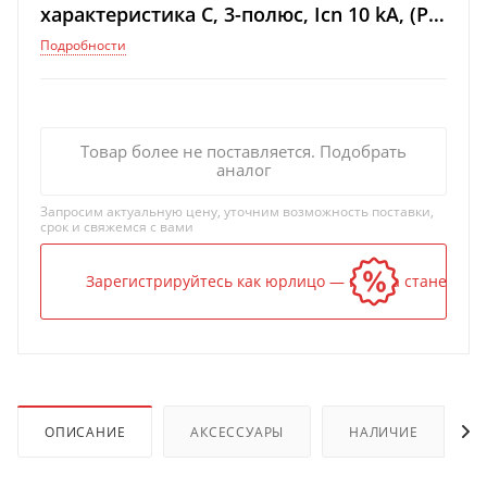
характеристика C, 3-полюс, Icn 10 kA, (PI:
LTS-20C-3)
Подробности
Товар более не поставляется. Подобрать
аналог
Запросим актуальную цену, уточним возможность поставки,
срок и свяжемся с вами
Зарегистрируйтесь как юрлицо — и цена станет ниж
ОПИСАНИЕ
АКСЕССУАРЫ
НАЛИЧИЕ