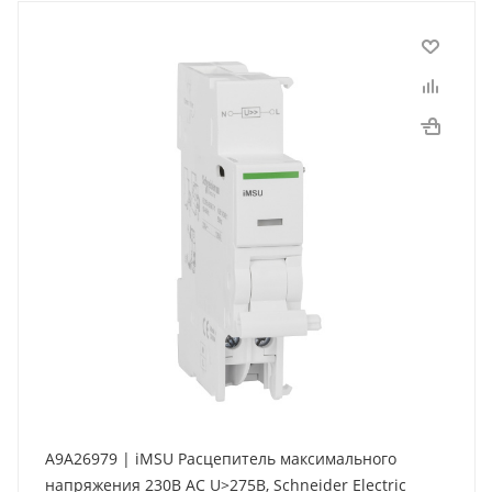
A9A26979 | iMSU Расцепитель максимального
напряжения 230В АС U>275В, Schneider Electric