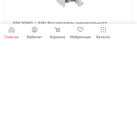
A9A26960 | iMN Расцепитель минимального
напряжения 220...240В AC, Schneider Electric
Главная
Кабинет
Корзина
Избранные
Каталог
Нет в наличии
6 888
₽
/шт