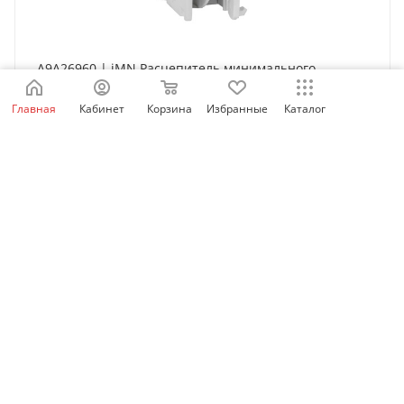
A9A26960 | iMN Расцепитель минимального
напряжения 220...240В AC, Schneider Electric
Главная
Кабинет
Корзина
Избранные
Каталог
Нет в наличии
6 888
₽
/шт