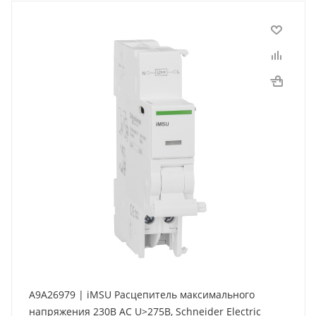
A9A26979 | iMSU Расцепитель максимального
напряжения 230В АС U>275В, Schneider Electric