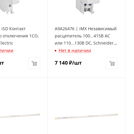
 iSD Контакт
A9A26476 | iMX Независимый
о отключения 1СО,
расцепитель 100...415В АС
lectric
или 110...130В DC, Schneider
аличии
Нет в наличии
Electric
шт
7 140
₽
/шт