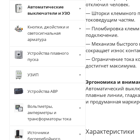
отключил человек.
Автоматические
— Шторки клеммного пр
выключатели и УЗО
токоведущим частям.
Кнопки, джойстики и
— Пломбировка клемм 
светосигнальная
подключение.
арматура
— Механизм быстрого 
сокращает износ конта
Устройства плавного
— Ограничение тока ко
пуска
достигнет максимума.
УЗИП
Эргономика и внима
Автоматический выключ
Устройства АВР
плавные линии, гладк
и продуманная маркиро
Вольтметры,
амперметры и
трансформаторы тока
Характеристики
Источники
бесперебойного