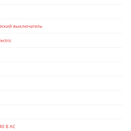
еский выключатель
ectric
40 В AC