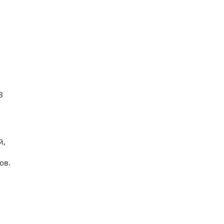
З
й,
ов.