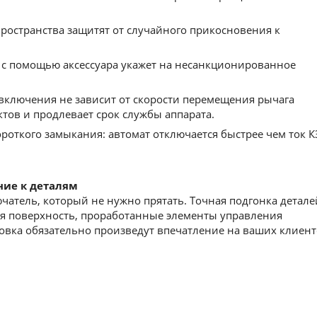
остранства защитят от cлучайного прикосновения к
с помощью аксессуара укажет на несанкционированное
включения не зависит от скорости перемещения рычага
ктов и продлевает срок службы аппарата.
роткого замыкания: автомат отключается быстрее чем ток К
ние к деталям
атель, который не нужно прятать. Точная подгонка детале
ая поверхность, проработанные элементы управления
вка обязательно произведут впечатление на ваших клиент