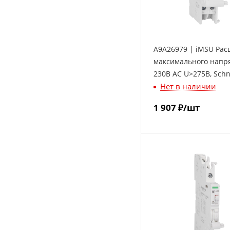
A9A26979 | iMSU Рас
максимального напр
230В АС U>275В, Schn
Нет в наличии
Electric
1 907
₽
/шт