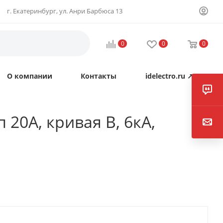
г. Екатеринбург, ул. Анри Барбюса 13
0
0
0
О компании
Контакты
idelectro.ru ↗
 20А, кривая B, 6кА,