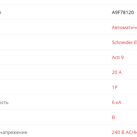
я
A9F78120
Автоматич
Schneider El
Acti 9
20 А
1P
ость
6 кА
B
 напряжение
240 В AC/4