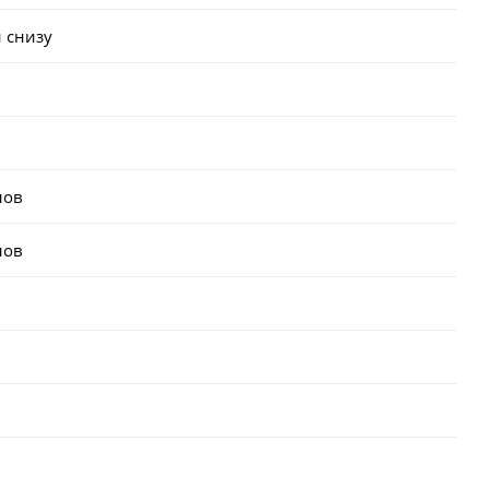
 снизу
лов
лов