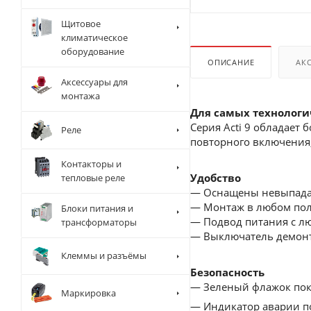
Щитовое
климатическое
оборудование
ОПИСАНИЕ
АК
Аксессуары для
монтажа
Для самых технолог
Серия Acti 9 обладает
Реле
повторного включения,
Контакторы и
Удобство
тепловые реле
— Оснащены невыпад
— Монтаж в любом по
Блоки питания и
— Подвод питания с л
трансформаторы
— Выключатель демонти
Клеммы и разъёмы
Безопасность
— Зеленый флажок пока
Маркировка
— Индикатор аварии по