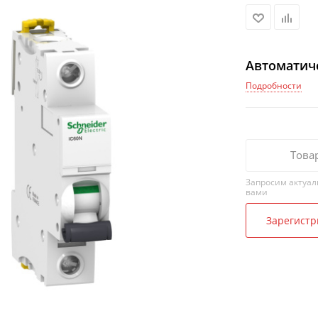
Автоматиче
Подробности
Това
Запросим актуал
вами
Зарегистр