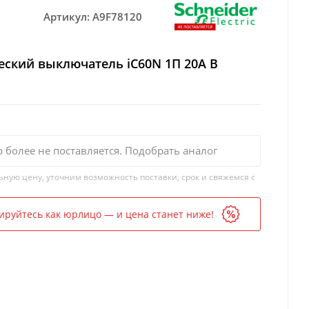
Артикул:
A9F78120
ский выключатель iC60N 1П 20A B
р более не поставляется. Подобрать аналог
ьную цену, уточним возможность поставки, срок и свяжемся с
ируйтесь как юрлицо — и цена станет ниже!