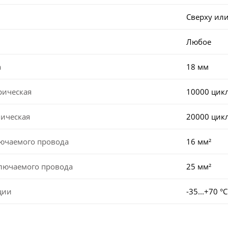
Сверху или
Любое
а
18 мм
рическая
10000 цик
ническая
20000 цик
лючаемого провода
16 мм²
ключаемого провода
25 мм²
ции
-35...+70 °С