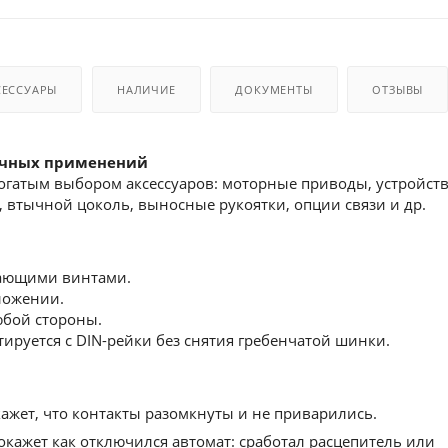
СЕССУАРЫ
НАЛИЧИЕ
ДОКУМЕНТЫ
ОТЗЫВЫ
ичных применений
 богатым выбором аксессуаров: моторные приводы, устройст
 втычной цоколь, выносные рукоятки, опции связи и др.
ающими винтами.
ложении.
юбой стороны.
руется с DIN-рейки без снятия гребенчатой шинки.
жет, что контакты разомкнуты и не приварились.
кажет как отключился автомат: сработал расцепитель или