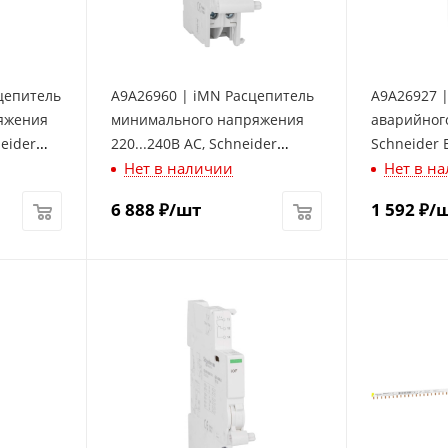
цепитель
A9A26960 | iMN Расцепитель
A9A26927 |
яжения
минимального напряжения
аварийног
eider
220...240В AC, Schneider
Schneider E
Нет в наличии
Нет в н
Electric
6 888
₽
/шт
1 592
₽
/