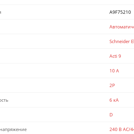
я
A9F75210
Автоматич
Schneider El
Acti 9
10 А
2P
ость
6 кА
D
 напряжение
240 В AC/4