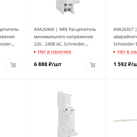
цепитель
A9A26960 | iMN Расцепитель
A9A26927 |
яжения
минимального напряжения
аварийног
eider
220...240В AC, Schneider
Schneider E
Нет в наличии
Нет в н
Electric
6 888
₽
/шт
1 592
₽
/