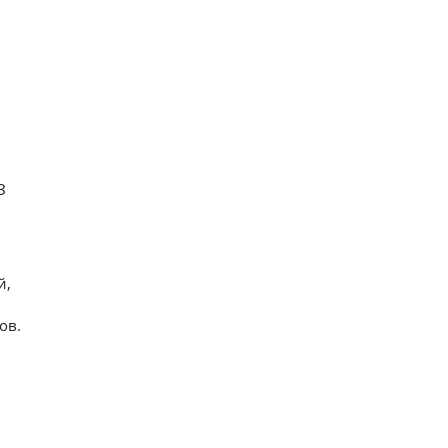
З
й,
ов.