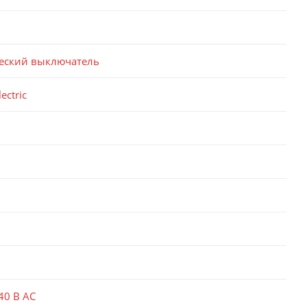
еский выключатель
ectric
40 В AC