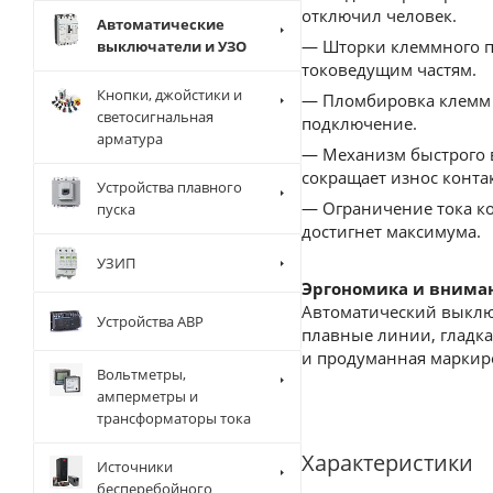
отключил человек.
Автоматические
— Шторки клеммного пр
выключатели и УЗО
токоведущим частям.
Кнопки, джойстики и
— Пломбировка клемм 
светосигнальная
подключение.
арматура
— Механизм быстрого 
сокращает износ конта
Устройства плавного
— Ограничение тока ко
пуска
достигнет максимума.
УЗИП
Эргономика и внима
Автоматический выключ
Устройства АВР
плавные линии, гладк
и продуманная маркиро
Вольтметры,
амперметры и
трансформаторы тока
Характеристики
Источники
бесперебойного