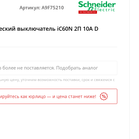
Артикул:
A9F75210
еский выключатель iC60N 2П 10A D
р более не поставляется. Подобрать аналог
ьную цену, уточним возможность поставки, срок и свяжемся с
ируйтесь как юрлицо — и цена станет ниже!