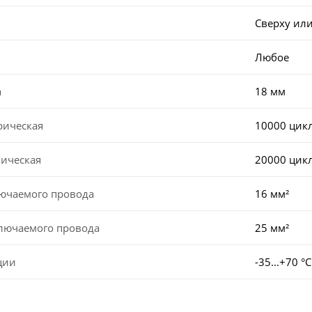
Сверху или
Любое
а
18 мм
рическая
10000 цик
ническая
20000 цик
лючаемого провода
16 мм²
ключаемого провода
25 мм²
ции
-35...+70 °С