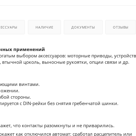
СЕССУАРЫ
НАЛИЧИЕ
ДОКУМЕНТЫ
ОТЗЫВЫ
ичных применений
 богатым выбором аксессуаров: моторные приводы, устройст
 втычной цоколь, выносные рукоятки, опции связи и др.
ающими винтами.
ложении.
юбой стороны.
руется с DIN-рейки без снятия гребенчатой шинки.
жет, что контакты разомкнуты и не приварились.
кажет как отключился автомат: сработал расцепитель или