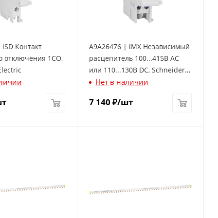
 iSD Контакт
A9A26476 | iMX Независимый
о отключения 1СО,
расцепитель 100...415В АС
lectric
или 110...130В DC, Schneider
аличии
Нет в наличии
Electric
шт
7 140
₽
/шт