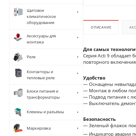
Щитовое
климатическое
оборудование
ОПИСАНИЕ
АК
Аксессуары для
монтажа
Для самых технолог
Серия Acti 9 обладает
Реле
повторного включения,
Контакторы и
Удобство
тепловые реле
— Оснащены невыпад
— Монтаж в любом по
Блоки питания и
— Подвод питания с л
трансформаторы
— Выключатель демонти
Клеммы и разъёмы
Безопасность
— Зеленый флажок пока
Маркировка
— Индикатор аварии по