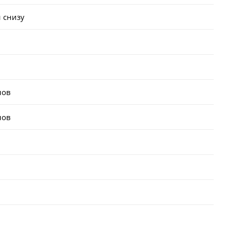
 снизу
лов
лов