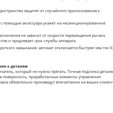
остранства защитят от cлучайного прикосновения к
с помощью аксессуара укажет на несанкционированное
включения не зависит от скорости перемещения рычага
ктов и продлевает срок службы аппарата.
роткого замыкания: автомат отключается быстрее чем ток К
ние к деталям
атель, который не нужно прятать. Точная подгонка детале
ая поверхность, проработанные элементы управления
вка обязательно произведут впечатление на ваших клиент