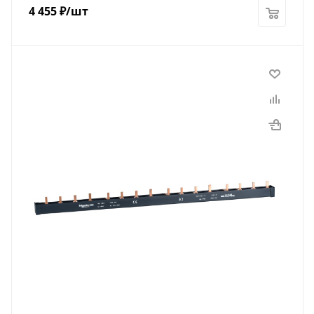
4 455
₽
/шт