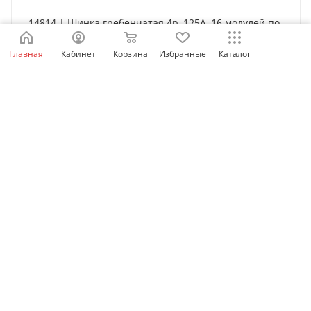
14814 | Шинка гребенчатая 4p, 125А, 16 модулей по
27 мм, Schneider Electric
Главная
Кабинет
Корзина
Избранные
Каталог
Нет в наличии
5 502
₽
/шт