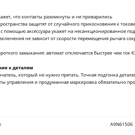
ажет, что контакты разомкнуты и не приварились
остранства защитят от случайного прикосновения к токов
с помощью аксессуара укажет на несанкционированное по
ключения не зависит от скорости перемещения рычага сокр
роткого замыкания: автомат отключается быстрее чем ток К
ние к деталям
атель, который не нужно прятать. Точная подгонка детале
ты управления и продуманная маркировка обязательно про
я
A9N61506