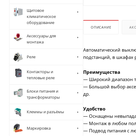
Щитовое
климатическое
оборудование
ОПИСАНИЕ
АК
Аксессуары для
монтажа
Автоматический выключ
Реле
подстанций, в шкафах 
Контакторы и
Преимущества
тепловые реле
— Широкий диапазон т
— Большой выбор аксе
Блоки питания и
др.
трансформаторы
Удобство
Клеммы и разъёмы
— Оснащены невыпад
— Монтаж в любом по
Маркировка
— Подвод питания с л