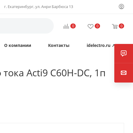
г. Екатеринбург, ул. Анри Барбюса 13
0
0
0
О компании
Контакты
idelectro.ru ↗
ока Acti9 C60H-DC, 1п