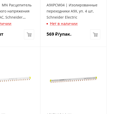
| MN Расцепитель
A9XPCM04 | Изолированные
ого напряжения
переходники A9X, уп. 4 шт,
AC, Schneider
Schneider Electric
аличии
Нет в наличии
шт
569
₽
/упак.