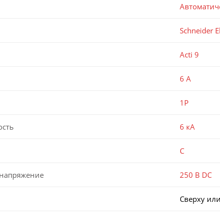
Автоматич
Schneider El
Acti 9
6 А
1P
ость
6 кА
C
 напряжение
250 В DC
Сверху или