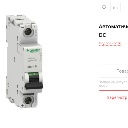
Автоматиче
DC
Подробности
Това
Запросим актуал
вами
Зарегистр