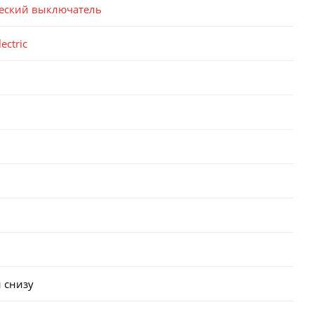
еский выключатель
ectric
 снизу