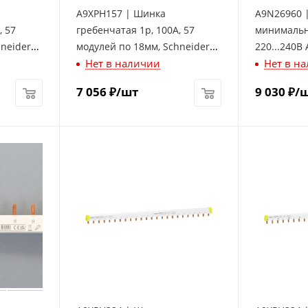
A9XPH157 | Шинка
A9N26960 
, 57
гребенчатая 1p, 100А, 57
минимальн
hneider
модулей по 18мм, Schneider
220...240В 
Нет в наличии
Нет в н
Electric
Electric
7 056
₽
/шт
9 030
₽
/