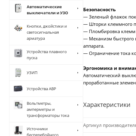
Автоматические
Безопасность
выключатели и УЗО
— Зеленый флажок пок
— Шторки клеммного пр
Кнопки, джойстики и
— Пломбировка клемм 
светосигнальная
— Механизм быстрого в
арматура
аппарата.
Устройства плавного
— Ограничение тока ко
пуска
Эргономика и внима
УЗИП
Автоматический выключ
проработанные элемен
Устройства АВР
Характеристики
Вольтметры,
амперметры и
трансформаторы тока
Артикул производител
Источники
бесперебойного