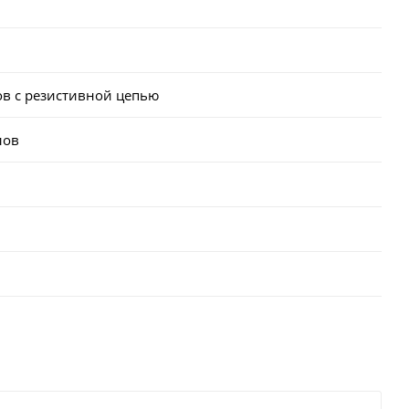
ов с резистивной цепью
лов