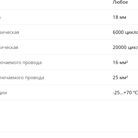
Любое
а
18 мм
рическая
6000 цикл
ническая
20000 цик
лючаемого провода
16 мм²
ключаемого провода
25 мм²
ции
-25...+70 °С