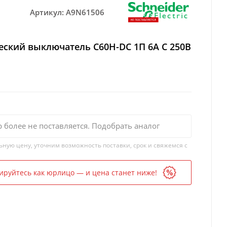
Артикул:
A9N61506
ский выключатель C60H-DC 1П 6А C 250В
р более не поставляется. Подобрать аналог
ьную цену, уточним возможность поставки, срок и свяжемся с
ируйтесь как юрлицо — и цена станет ниже!