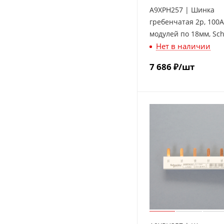
A9XPH257 | Шинка
гребенчатая 2p, 100А
модулей по 18мм, Sc
Нет в наличии
Electric
7 686
₽
/шт