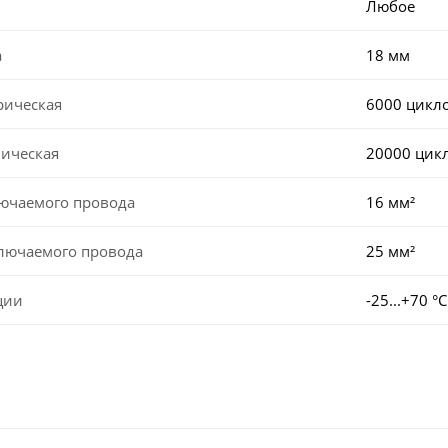
Любое
а
18 мм
рическая
6000 цикл
ническая
20000 цик
лючаемого провода
16 мм²
ключаемого провода
25 мм²
ции
-25...+70 °С