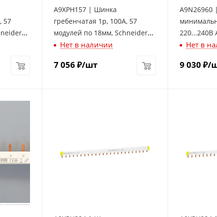
A9XPH157 | Шинка
A9N26960 
, 57
гребенчатая 1p, 100А, 57
минимальн
hneider
модулей по 18мм, Schneider
220...240В 
Нет в наличии
Нет в н
Electric
Electric
7 056
₽
/шт
9 030
₽
/