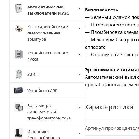
Автоматические
Безопасность
выключатели и УЗО
— Зеленый флажок пок
— Шторки клеммного пр
Кнопки, джойстики и
— Пломбировка клемм 
светосигнальная
— Механизм быстрого в
арматура
аппарата.
Устройства плавного
— Ограничение тока ко
пуска
Эргономика и внима
УЗИП
Автоматический выключ
проработанные элемен
Устройства АВР
Характеристики
Вольтметры,
амперметры и
трансформаторы тока
Артикул производител
Источники
бесперебойного