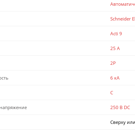
Автоматич
Schneider El
Acti 9
25 А
2P
ость
6 кА
C
 напряжение
250 В DC
Сверху или