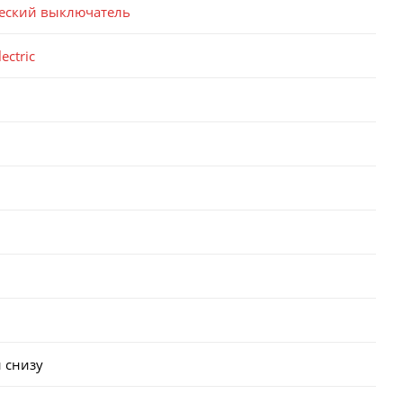
еский выключатель
ectric
 снизу