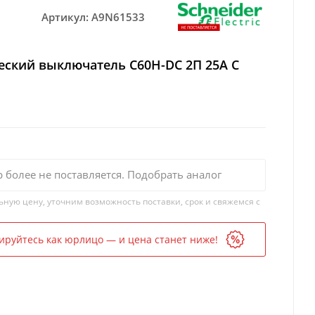
Артикул:
A9N61533
еский выключатель C60H-DC 2П 25А C
р более не поставляется. Подобрать аналог
ьную цену, уточним возможность поставки, срок и свяжемся с
ируйтесь как юрлицо — и цена станет ниже!