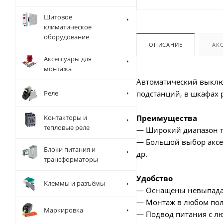
Щитовое
климатическое
оборудование
ОПИСАНИЕ
АК
Аксессуары для
монтажа
Автоматический выключ
Реле
подстанций, в шкафах 
Контакторы и
Преимущества
тепловые реле
— Широкий диапазон т
— Большой выбор аксе
Блоки питания и
др.
трансформаторы
Удобство
Клеммы и разъёмы
— Оснащены невыпад
— Монтаж в любом по
Маркировка
— Подвод питания с л