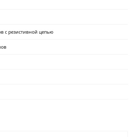
ов с резистивной цепью
лов