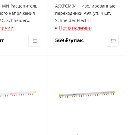
| MN Расцепитель
A9XPCM04 | Изолированные
ого напряжения
переходники A9X, уп. 4 шт,
AC, Schneider
Schneider Electric
аличии
Нет в наличии
шт
569
₽
/упак.