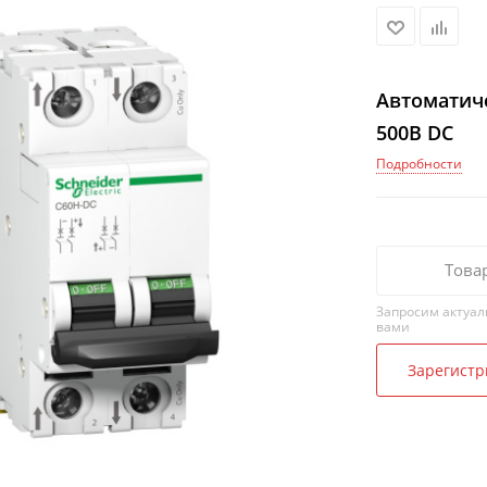
Автоматич
500В DC
Подробности
Това
Запросим актуал
вами
Зарегистр