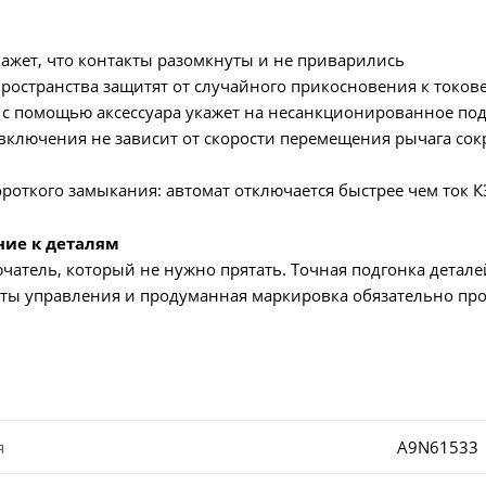
ажет, что контакты разомкнуты и не приварились
остранства защитят от случайного прикосновения к токов
с помощью аксессуара укажет на несанкционированное по
ключения не зависит от скорости перемещения рычага сокр
роткого замыкания: автомат отключается быстрее чем ток К
ние к деталям
атель, который не нужно прятать. Точная подгонка детале
ты управления и продуманная маркировка обязательно про
я
A9N61533