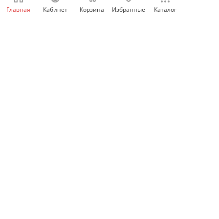
Главная
Кабинет
Корзина
Избранные
Каталог
Есть в наличии: 451
1 632
₽
/шт