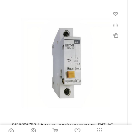
06150067R0 | Независимый расцепитель SHT, AC
110…415 В, для BKN, LSis