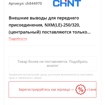
Артикул:
ch844970
Внешние выводы для переднего
присоединения, NXM(LE)-250/320,
(центральный) поставляются только
комплектом с арт. ch844971
Подробности
Товар более не поставляется. Подобрать
аналог
Запросим актуальную цену, уточним возможность поставки,
срок и свяжемся с вами
Зарегистрируйтесь как юрлицо — и цена станет ниж