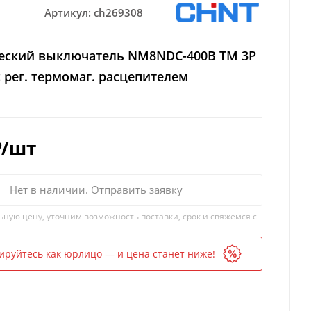
Артикул:
ch269308
еский выключатель NM8NDC-400B TM 3P
с рег. термомаг. расцепителем
₽
/шт
Нет в наличии. Отправить заявку
ьную цену, уточним возможность поставки, срок и свяжемся с
ируйтесь как юрлицо — и цена станет ниже!