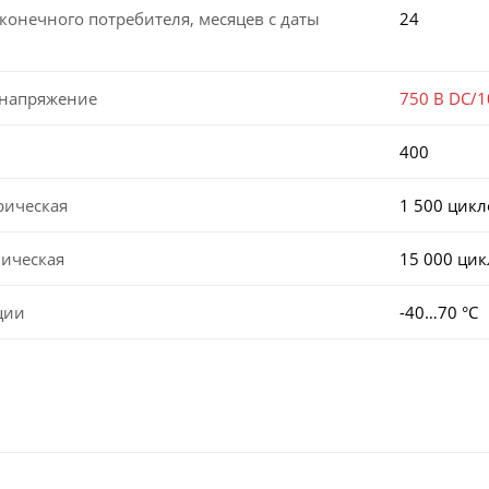
конечного потребителя, месяцев с даты
24
 напряжение
750 В DC/1
400
рическая
1 500 цикл
ническая
15 000 ци
ции
-40…70 °C