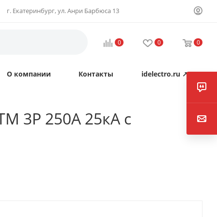
г. Екатеринбург, ул. Анри Барбюса 13
0
0
0
О компании
Контакты
idelectro.ru ↗
M 3P 250А 25кА с