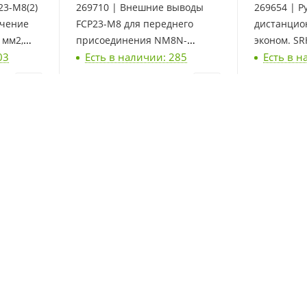
23-M8(2)
269710 | Внешние выводы
269654 | Р
ечение
FCP23-M8 для переднего
дистанцио
 мм2,
присоединения NM8N-
эконом. S
03
Есть в наличии: 285
Есть в н
400/630 3P (6 штук), Chint
400/630, Ch
21 282
₽
/компл.
7 971
₽
/
269606 | Независимый
269698 | 