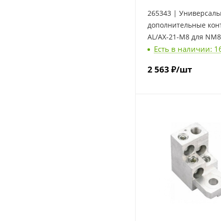
265343 | Универсал
дополнительные контакт
AL/AX-21-M8 для NM8
Есть в наличии: 1
2 563
₽
/шт