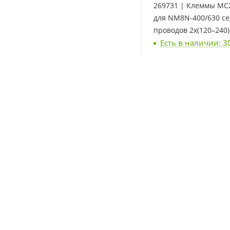
269731 | Клеммы MC
для NM8N-400/630 c
проводов 2x(120–240)
Есть в наличии: 3
Chint
5 971
₽
/шт
269672 | Ручной