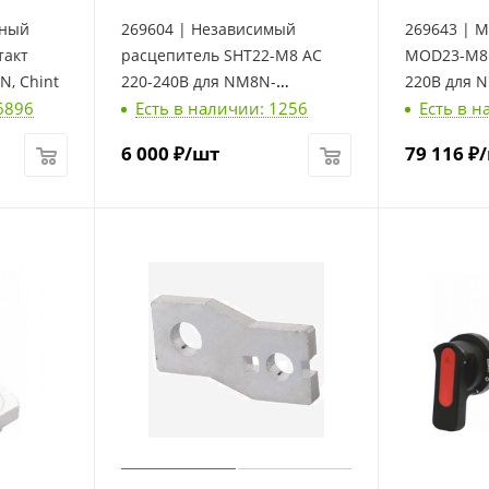
ьный
269604 | Независимый
269643 | 
расцепитель SHT22-M8 AC
MOD23-M8 
N, Chint
220-240В для NM8N-
220В для N
6896
Есть в наличии: 1256
Есть в н
250/400/630, Chint
6 000
₽
/шт
79 116
₽