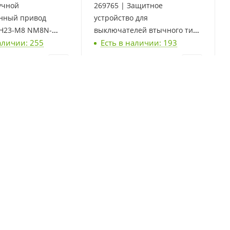
учной
269765 | Защитное
нный привод
устройство для
RH23-M8 NM8N-
выключателей втычного типа
аличии: 255
Есть в наличии: 193
int
PISD23-M8, NM8N-400/630 TM
3P, Chint
шт
863
₽
/шт
Большие защитные
269732 | Клеммы MC23-M8(4)