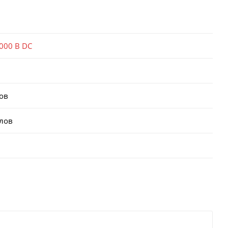
000 В DC
ов
клов