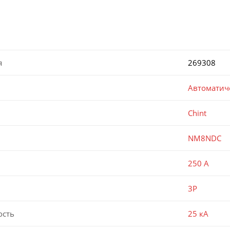
я
269308
Автоматич
Chint
NM8NDC
250 А
3P
ость
25 кА