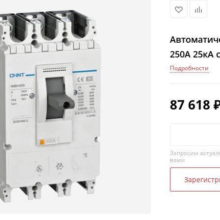
Автоматич
250А 25кА 
Подробности
87 618
Запросим актуал
вами
Зарегистр