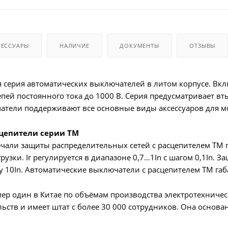
СЕССУАРЫ
НАЛИЧИЕ
ДОКУМЕНТЫ
ОТЗЫВЫ
серия автоматических выключателей в литом корпусе. Вкл
епей постоянного тока до 1000 В. Серия предусматривает в
атели поддерживают все основные виды аксессуаров для м
цепители серии TM
али защиты распределительных сетей с расцепителем TM г
грузки. Ir регулируется в диапазоне 0,7…1In с шагом 0,1In. З
 10In. Автоматические выключатели c расцепителем TM габ
р один в Китае по объёмам производства электротехничес
ьств и имеет штат с более 30 000 сотрудников. Она основан