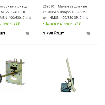
Моторный привод
269690 | Малые защитные
AC 220-240В/DC
крышки выводов TCВ23-M8
M8N-400/630, Chint
для NM8N-400/630 3P, Chint
аличии: 388
Есть в наличии: 318
/шт
1 798
₽
/шт