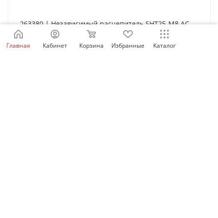
263380 | Независимый расцепитель SHT25-M8 AC
220-240В для NM8N-1600, Chint
Главная
Кабинет
Корзина
Избранные
Каталог
Есть в наличии: 284
6 067
₽
/шт