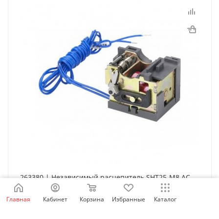
263380 | Независимый расцепитель SHT25-M8 AC
220-240В для NM8N-1600, Chint
Главная
Кабинет
Корзина
Избранные
Каталог
Есть в наличии: 284