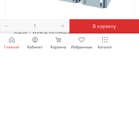
В корзину
269688 | Малые защитные крышки выводов TCВ22-
M8 для NM8N-250 3P, Chint
Главная
Кабинет
Корзина
Избранные
Каталог
Есть в наличии: 1976
1 405
₽
/шт