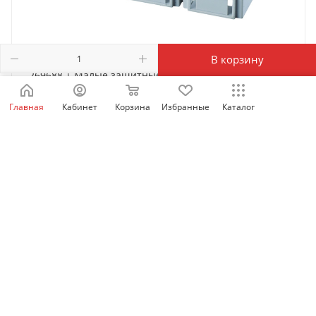
В корзину
269688 | Малые защитные крышки выводов TCВ22-
M8 для NM8N-250 3P, Chint
Главная
Кабинет
Корзина
Избранные
Каталог
Есть в наличии: 1976
1 405
₽
/шт