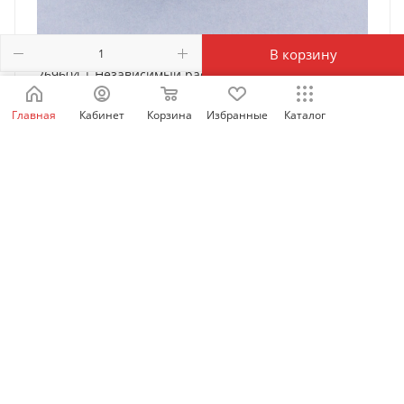
В корзину
269604 | Независимый расцепитель SHT22-M8 AC
220-240В для NM8N-250/400/630, Chint
Главная
Кабинет
Корзина
Избранные
Каталог
Есть в наличии: 1064
6 000
₽
/шт