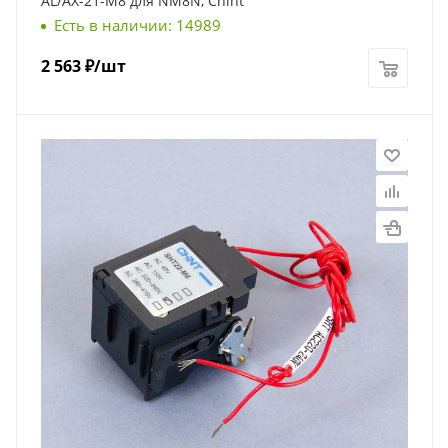
AL/AX-21-M8 для NM8N, Chint
Есть в наличии: 14989
2 563
₽
/шт