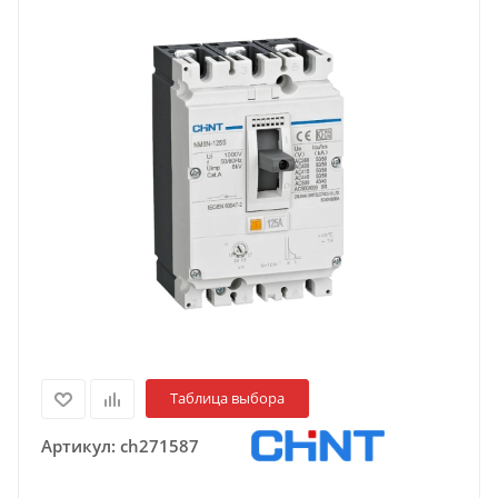
Таблица выбора
Артикул:
ch271587