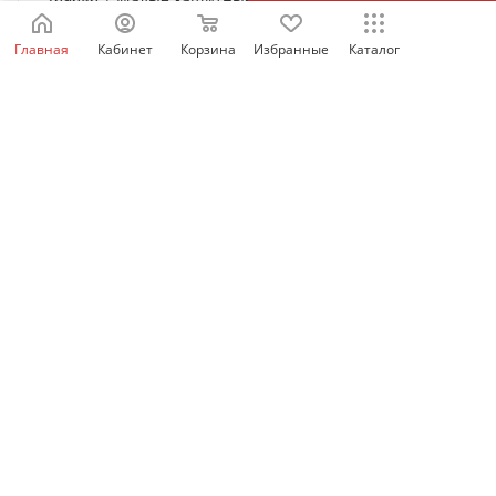
M8 для NM8N-125 3P, Chint
Главная
Кабинет
Корзина
Избранные
Каталог
Есть в наличии: 959
1 418
₽
/шт