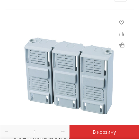
В корзину
269686 | Малые защитные крышки выводов TCВ21-