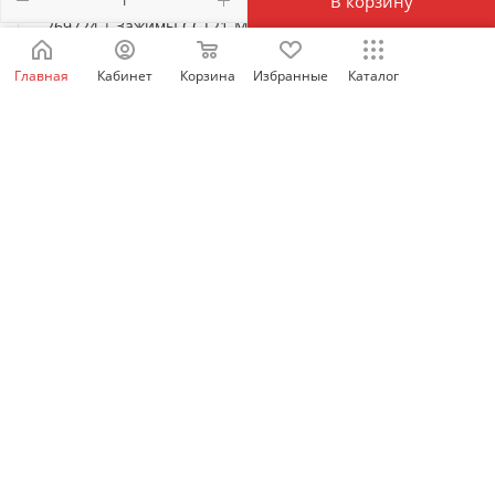
В корзину
269724 | Зажимы CCT21-M8 для NM8N-125 cечение
проводов 2,5–75 мм2, Chint
Главная
Кабинет
Корзина
Избранные
Каталог
Есть в наличии: 1355
874
₽
/шт