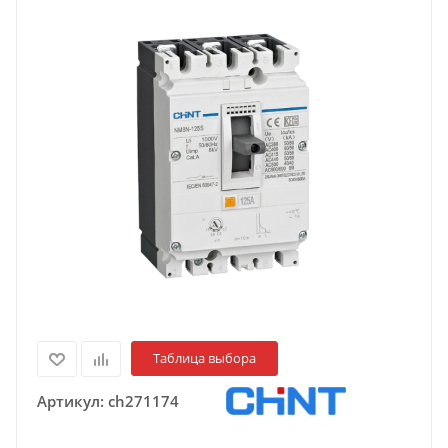
Таблица выбора
Артикул:
ch271174