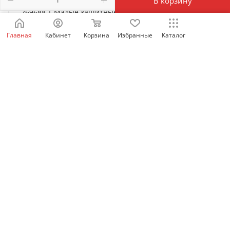
В корзину
269688 | Малые защитные крышки выводов TCВ22-
M8 для NM8N-250 3P, Chint
Главная
Кабинет
Корзина
Избранные
Каталог
Есть в наличии: 1976
1 405
₽
/шт