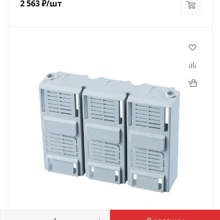
2 563
₽
/шт