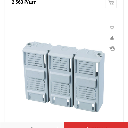
2 563
₽
/шт