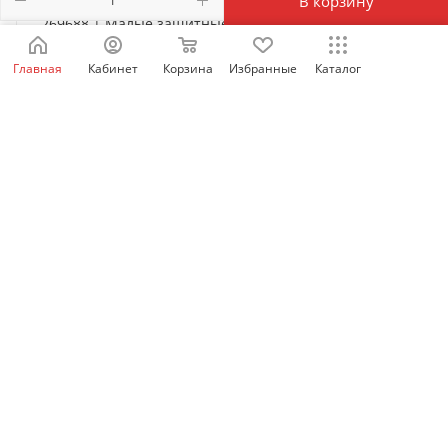
В корзину
269688 | Малые защитные крышки выводов TCВ22-
M8 для NM8N-250 3P, Chint
Главная
Кабинет
Корзина
Избранные
Каталог
Есть в наличии: 1976
1 405
₽
/шт