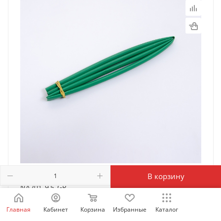
Термоусадочная трубка 9,5/4,8, зеленая,
В корзину
NA201_9,5_GR
Есть в наличии: 7
Главная
Кабинет
Корзина
Избранные
Каталог
54.06
₽
/м