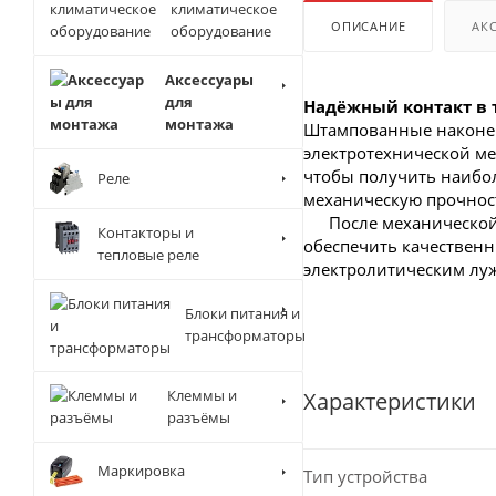
климатическое
ОПИСАНИЕ
АК
оборудование
Аксессуары
для
Надёжный контакт в 
монтажа
Штампованные наконеч
электротехнической ме
чтобы получить наибо
Реле
механическую прочнос
После механической
Контакторы и
обеспечить качествен
тепловые реле
электролитическим лу
Блоки питания и
трансформаторы
Клеммы и
Характеристики
разъёмы
Маркировка
Тип устройства