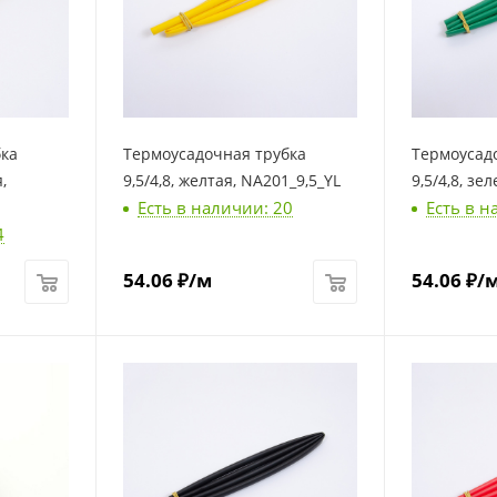
бка
Термоусадочная трубка
Термоусад
,
9,5/4,8, желтая, NA201_9,5_YL
9,5/4,8, зе
Есть в наличии: 20
Есть в н
4
54.06
₽
/м
54.06
₽
/