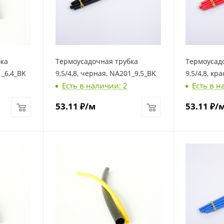
бка
Термоусадочная трубка
Термоусад
1_6,4_BK
9,5/4,8, черная, NA201_9,5_BK
9,5/4,8, кр
Есть в наличии: 2
Есть в н
53.11
₽
/м
53.11
₽
/