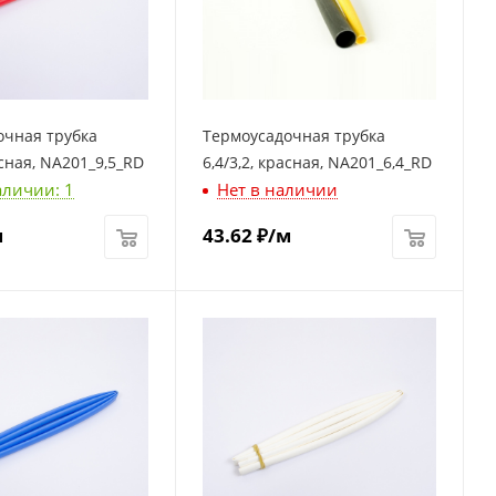
очная трубка
Термоусадочная трубка
асная, NA201_9,5_RD
6,4/3,2, красная, NA201_6,4_RD
аличии: 1
Нет в наличии
м
43.62
₽
/м