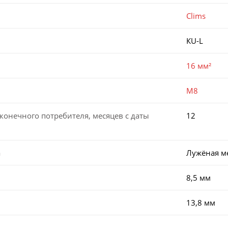
Clims
КU-L
16 мм²
M8
конечного потребителя, месяцев с даты
12
а
Лужёная м
8,5 мм
13,8 мм