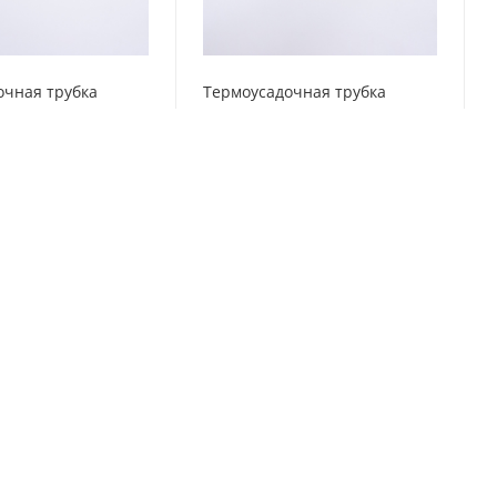
очная трубка
Термоусадочная трубка
няя, NA201_9,5_BL
9,5/4,8, белая, NA201_9,5_WH
аличии
Нет в наличии
м
53.11
₽
/м
Подписаться