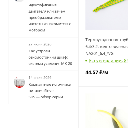
идентификация
двигателя или зачем
преобразователю
частоты «знакомится» с
мотором
Термоусадочная тру
27 июля 2026
6,4/3,2, желто-зеленая
Как устроен
NA201_6,4_Y/G
сейсмостойкий шкаф:
Есть в наличии: 8
система усиления МК-20
44.57
₽
/м
14 июля 2026
Компактные источники
питания Sinvel
SDS — обзор серии