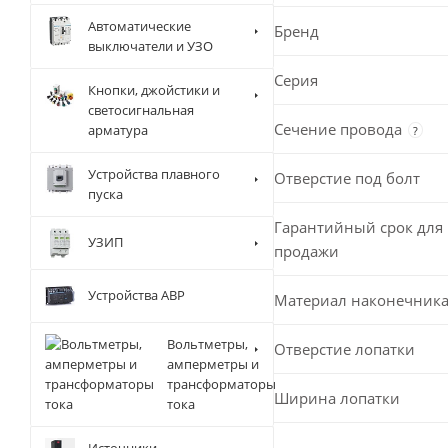
Автоматические
Бренд
выключатели и УЗО
Серия
Кнопки, джойстики и
светосигнальная
Сечение провода
арматура
?
Устройства плавного
Отверстие под болт
пуска
Гарантийный срок для 
УЗИП
продажи
Устройства АВР
Материал наконечник
Вольтметры,
Отверстие лопатки
амперметры и
трансформаторы
Ширина лопатки
тока
Источники