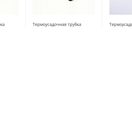
бка
Термоусадочная трубка
Термоусад
01_6,4_GR
6,4/3,2, синяя, NA201_6,4_BL
9,5/4,8, си
Нет в наличии
Нет в н
43.62
₽
/м
53.11
₽
/
Загрузить еще
ших