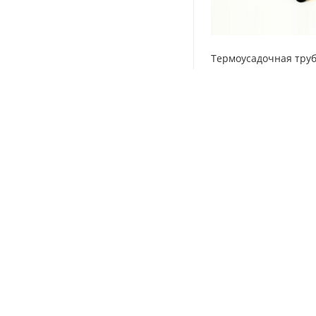
Термоусадочная тру
6,4/3,2, зеленая, NA2
Нет в наличии
43.62
₽
/м
Будьте в курсе на