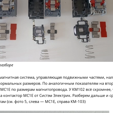
разборе
магнитная система, управляющая подвижными частями, на
ормальных размеров. По аналогичным показателям на второ
т MC1E по размерам магнитопровода. У КМ102 всё скромнее,
а контактор MC1E от Систэм Электрик. Разберем дальше и 
м (см. фото 5, слева — MC1E, справа КМ-103)