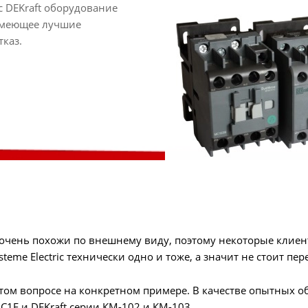
 с DEKraft оборудование
 имеющее лучшие
каз.
 очень похожи по внешнему виду, поэтому некоторые клиен
ystemе Electric технически одно и тоже, а значит не стоит пер
этом вопросе на конкретном примере. В качестве опытных 
 MC1E и DEKraft серии КМ-102 и КМ-103.