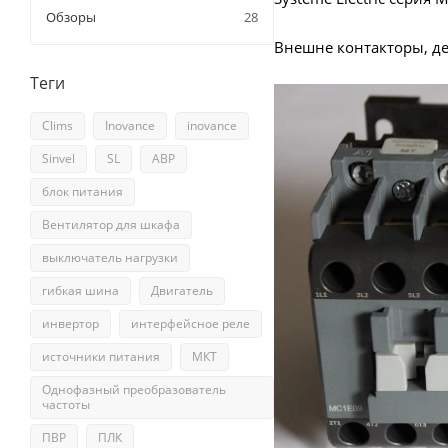
Обзоры
28
Внешне контакторы, де
Теги
Clims
Inovance
inovance
Sinvel
SL
АВР
блок питания
Вентилятор для шкафа
выключатель нагрузки
гибкая шина
Двигатель
инвертор
интерфейсное реле
источники питания
МКТ
Однофазный преобразователь
частоты
ПВР
ПЛК