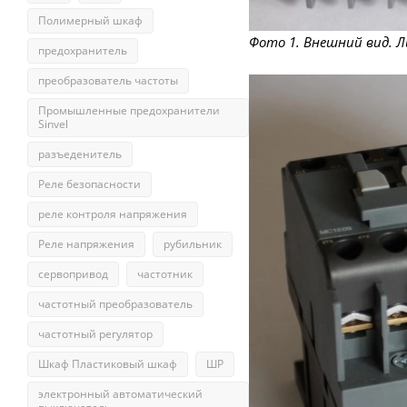
Полимерный шкаф
Фото 1. Внешний вид. 
предохранитель
преобразователь частоты
Промышленные предохранители
Sinvel
разъеденитель
Реле безопасности
реле контроля напряжения
Реле напряжения
рубильник
сервопривод
частотник
частотный преобразователь
частотный регулятор
Шкаф Пластиковый шкаф
ШР
электронный автоматический