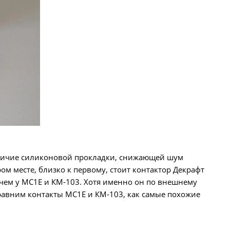
личие силиконовой прокладки, снижающей шум
м месте, близко к первому, стоит контактор Декрафт
 чем у MC1E и КМ-103. Хотя именно он по внешнему
сравним контакты MC1E и КМ-103, как самые похожие