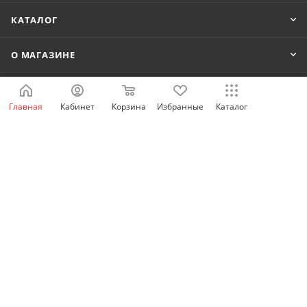
КАТАЛОГ
О МАГАЗИНЕ
ПОДДЕРЖКА
Главная
Кабинет
Корзина
Избранные
Каталог
КОНТАКТЫ
8 800 222-80-42
shop@idelectro.ru
г. Екатеринбург, ул. Анри Барбюса 13
2026 © ООО «АйДи-Электро»