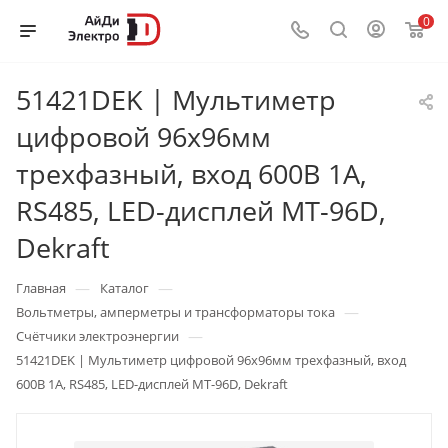
0
51421DEK | Мультиметр
цифровой 96х96мм
трехфазный, вход 600В 1А,
RS485, LED-дисплей МТ-96D,
Dekraft
—
—
Главная
Каталог
—
Вольтметры, амперметры и трансформаторы тока
—
Счётчики электроэнергии
51421DEK | Мультиметр цифровой 96х96мм трехфазный, вход
600В 1А, RS485, LED-дисплей МТ-96D, Dekraft