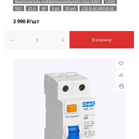
Выключатель дифференциального тока (УЗО)
Chint
NL1
25 А
4P
6 кА
30 мА
230 В AC/400 В AC
3 990
₽
/шт
В корзину