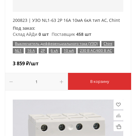
200823 | УЗО NL1-63 2P 16А 10мА 6кА тип AC, Chint
Под заказ:
Склад АйДи
0 шт
Поставщик
458 шт
Выключатель дифференциального тока (УЗО)
Chint
NL1
16 А
2P
6 кА
10 мА
230 В AC/400 В AC
3 859
₽
/шт
В корзину