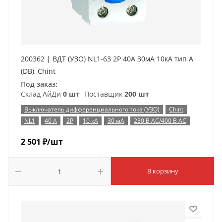
200362 | ВДТ (УЗО) NL1-63 2P 40А 30мА 10кА тип A
(DB), Chint
Под заказ:
Склад АйДи
0 шт
Поставщик
200 шт
Выключатель дифференциального тока (УЗО)
Chint
NL1
40 А
2P
10 кА
30 мА
230 В AC/400 В AC
2 501
₽
/шт
В корзину