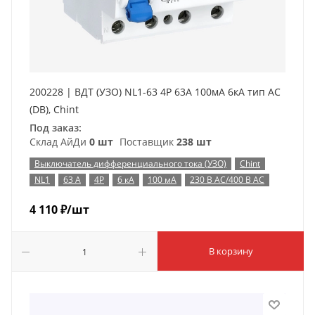
200228 | ВДТ (УЗО) NL1-63 4P 63А 100мА 6кА тип AC
(DB), Chint
Под заказ:
Склад АйДи
0 шт
Поставщик
238 шт
Выключатель дифференциального тока (УЗО)
Chint
NL1
63 А
4P
6 кА
100 мА
230 В AC/400 В AC
4 110
₽
/шт
В корзину