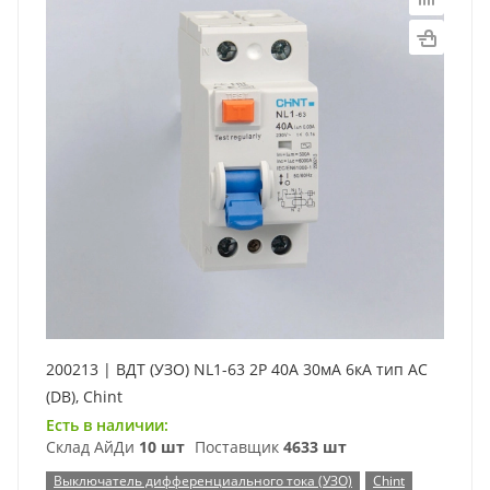
200213 | ВДТ (УЗО) NL1-63 2P 40А 30мА 6кА тип AC
(DB), Chint
Есть в наличии:
Склад АйДи
10 шт
Поставщик
4633 шт
Выключатель дифференциального тока (УЗО)
Chint