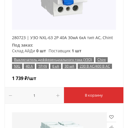
280723 | УЗО NXL-63 2P 40А 30мА 6кА тип AC, Chint
Под заказ:
Склад АйДи
0 шт
Поставщик
1 шт
Выключатель дифференциального тока (УЗО)
Chint
NXL
40 А
1P+N
6 кА
30 мА
230 В AC/400 В AC
1 739
₽
/шт
В корзину