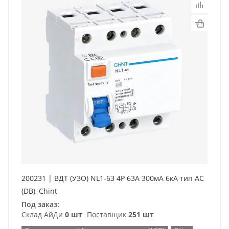
200231 | ВДТ (УЗО) NL1-63 4P 63А 300мА 6кА тип AC
(DB), Chint
Под заказ:
Склад АйДи
0 шт
Поставщик
251 шт