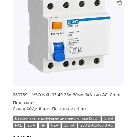
280789 | УЗО NXL-63 4P 25А 30мА 6кА тип AC, Chint
Под заказ:
Склад АйДи
0 шт
Поставщик
1 шт
Выключатель дифференциального тока (УЗО)
Chint
NXL
25 А
4P
6 кА
30 мА
230 В AC/400 В AC