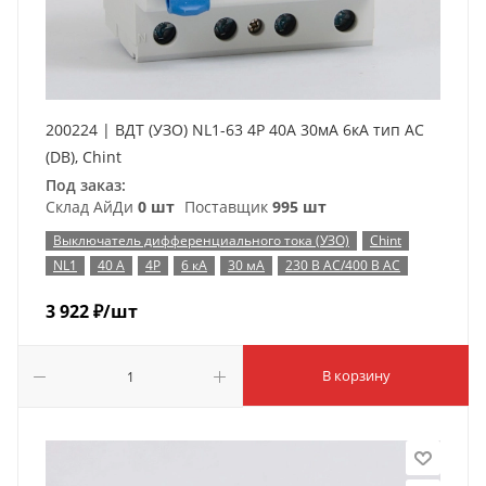
200224 | ВДТ (УЗО) NL1-63 4P 40А 30мА 6кА тип AC
(DB), Chint
Под заказ:
Склад АйДи
0 шт
Поставщик
995 шт
Выключатель дифференциального тока (УЗО)
Chint
NL1
40 А
4P
6 кА
30 мА
230 В AC/400 В AC
3 922
₽
/шт
В корзину