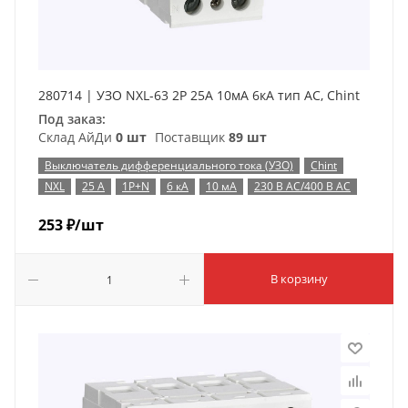
280714 | УЗО NXL-63 2P 25А 10мА 6кА тип AC, Chint
Под заказ:
Склад АйДи
0 шт
Поставщик
89 шт
Выключатель дифференциального тока (УЗО)
Chint
NXL
25 А
1P+N
6 кА
10 мА
230 В AC/400 В AC
253
₽
/шт
В корзину