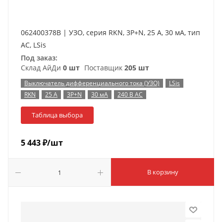
062400378B | УЗО, серия RKN, 3P+N, 25 A, 30 мА, тип
AC, LSis
Под заказ:
Склад АйДи
0 шт
Поставщик
205 шт
Выключатель дифференциального тока (УЗО)
LSis
RKN
25 А
3P+N
30 мА
240 В AC
Таблица выбора
5 443
₽
/шт
В корзину