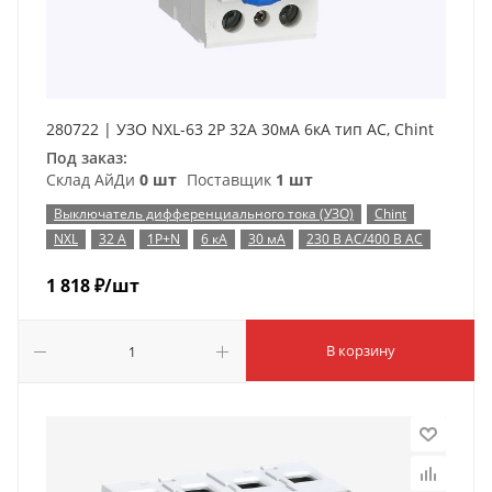
280722 | УЗО NXL-63 2P 32А 30мА 6кА тип AC, Chint
Под заказ:
Склад АйДи
0 шт
Поставщик
1 шт
Выключатель дифференциального тока (УЗО)
Chint
NXL
32 А
1P+N
6 кА
30 мА
230 В AC/400 В AC
1 818
₽
/шт
В корзину