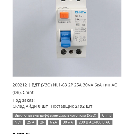
200212 | ВДТ (УЗО) NL1-63 2P 25А 30мА 6кА тип AC
(DB), Chint
Под заказ:
Склад АйДи
0 шт
Поставщик
2192 шт
Выключатель дифференциального тока (УЗО)
Chint
NL1
25 А
2P
6 кА
30 мА
230 В AC/400 В AC