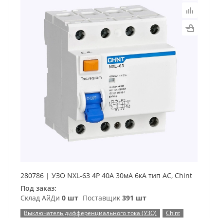
280786 | УЗО NXL-63 4P 40А 30мА 6кА тип AC, Chint
Под заказ:
Склад АйДи
0 шт
Поставщик
391 шт
Выключатель дифференциального тока (УЗО)
Chint