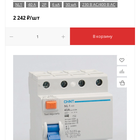
NL1
40 А
2P
6 кА
30 мА
230 В AC/400 В AC
2 242
₽
/шт
В корзину