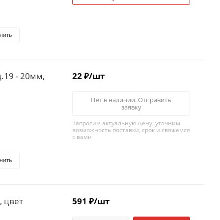
нить
19 - 20мм,
22
₽
/шт
Нет в наличии. Отправить
заявку
Запросим актуальную цену, уточним
возможность поставки, срок и свяжемся
с вами
нить
, цвет
591
₽
/шт