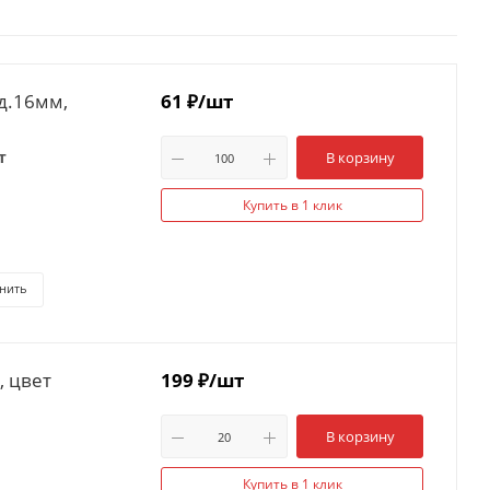
д.16мм,
61
₽
/шт
т
В корзину
Купить в 1 клик
нить
, цвет
199
₽
/шт
В корзину
Купить в 1 клик