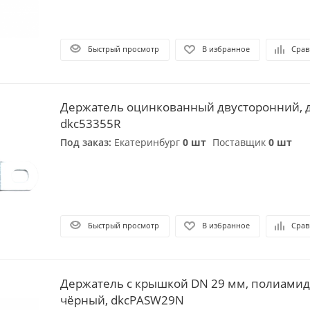
Быстрый просмотр
В избранное
Срав
Держатель оцинкованный двусторонний, д.
dkc53355R
Под заказ:
Екатеринбург
0 шт
Поставщик
0 шт
Быстрый просмотр
В избранное
Срав
Держатель с крышкой DN 29 мм, полиамид
чёрный, dkcPASW29N