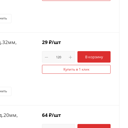
нить
д.32мм,
29
₽
/шт
В корзину
Купить в 1 клик
нить
д.20мм,
64
₽
/шт