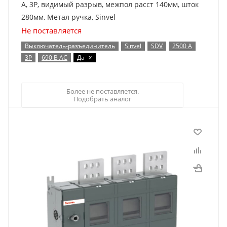
А, 3Р, видимый разрыв, межпол расст 140мм, шток
280мм, Метал ручка, Sinvel
Не поставляется
Выключатель-разъединитель
Sinvel
SDV
2500 А
x
3P
690 В AC
Да
Более не поставляется.
Подобрать аналог