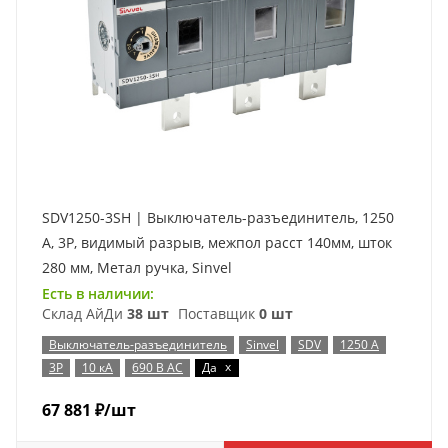
SDV1250-3SH | Выключатель-разъединитель, 1250
А, 3Р, видимый разрыв, межпол расст 140мм, шток
280 мм, Метал ручка, Sinvel
Есть в наличии:
Склад АйДи
38 шт
Поставщик
0 шт
Выключатель-разъединитель
Sinvel
SDV
1250 А
x
3P
10 кА
690 В AC
Да
67 881
₽
/шт