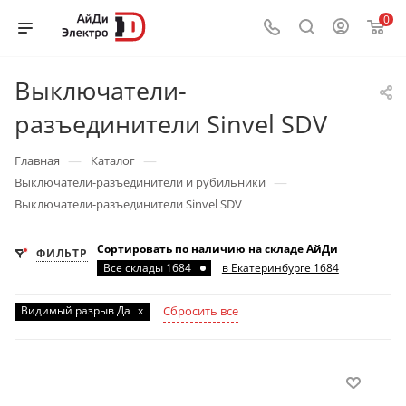
0
Выключатели-
разъединители Sinvel SDV
—
—
Главная
Каталог
—
Выключатели-разъединители и рубильники
Выключатели-разъединители Sinvel SDV
Сортировать по наличию на складе АйДи
ФИЛЬТР
Все склады 1684
в Екатеринбурге 1684
Видимый разрыв Да
x
Сбросить все