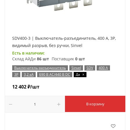
SDV400-3 | Выключатель-разъединитель, 400 А, 3Р,
видимый разрыв, без ручки, Sinvel
Есть в наличии:
Склад АйДи
86 шт
Поставщик
0 шт
Выключатель-разъединитель
Sinvel
SDV
400 А
x
3P
3,2 кА
690 В AC/440 В DC
Да
12 402
₽
/шт
В корзину