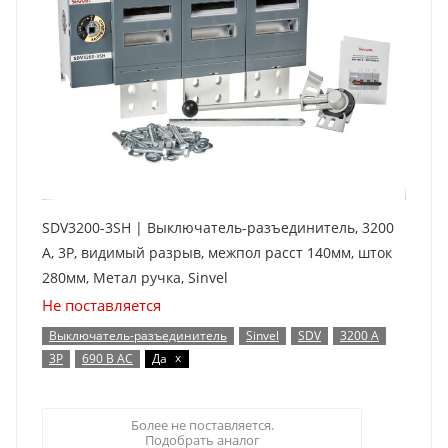
SDV3200-3SH | Выключатель-разъединитель, 3200
А, 3Р, видимый разрыв, межпол расст 140мм, шток
280мм, Метал ручка, Sinvel
Не поставляется
Выключатель-разъединитель
Sinvel
SDV
3200 А
x
3P
690 В AC
Да
Более не поставляется.
Подобрать аналог