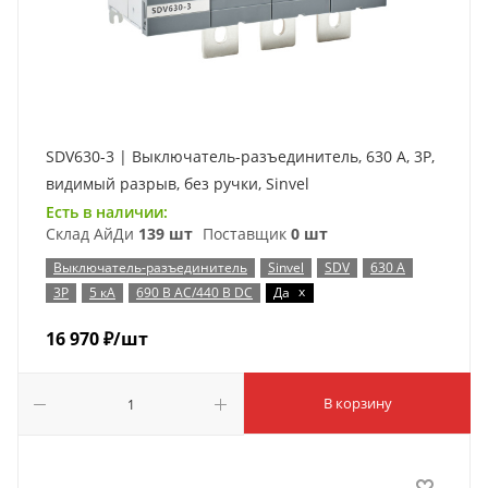
SDV630-3 | Выключатель-разъединитель, 630 А, 3Р,
видимый разрыв, без ручки, Sinvel
Есть в наличии:
Склад АйДи
139 шт
Поставщик
0 шт
Выключатель-разъединитель
Sinvel
SDV
630 А
x
3P
5 кА
690 В AC/440 В DC
Да
16 970
₽
/шт
В корзину