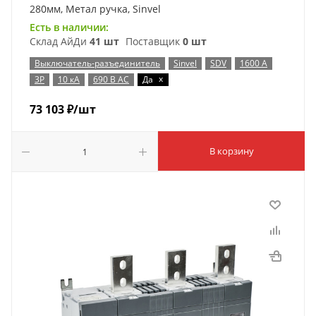
280мм, Метал ручка, Sinvel
Есть в наличии:
Склад АйДи
41 шт
Поставщик
0 шт
Выключатель-разъединитель
Sinvel
SDV
1600 А
x
3P
10 кА
690 В AC
Да
73 103
₽
/шт
В корзину