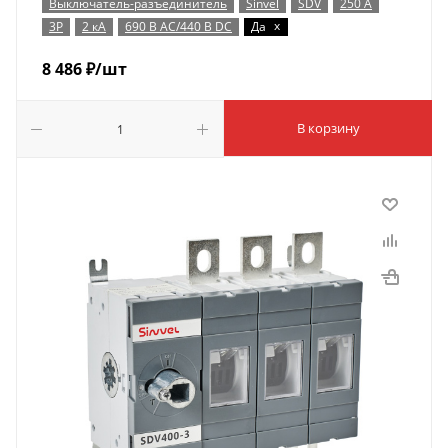
Выключатель-разъединитель
Sinvel
SDV
250 А
x
3P
2 кА
690 В AC/440 В DC
Да
8 486
₽
/шт
В корзину