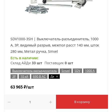
SDV1000-3SH | Выключатель-разъединитель, 1000
А, 3Р, видимый разрыв, межпол расст 140 мм, шток
280 мм, Метал ручка, Sinvel
Есть в наличии:
Склад АйДи
33 шт
Поставщик
0 шт
Выключатель-разъединитель
Sinvel
SDV
1000 А
x
3P
10 кА
690 В AC
Да
63 965
₽
/шт
В корзину