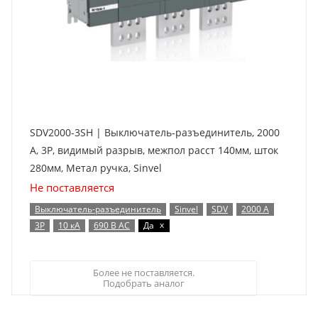
SDV2000-3SH | Выключатель-разъединитель, 2000
А, 3Р, видимый разрыв, межпол расст 140мм, шток
280мм, Метал ручка, Sinvel
Не поставляется
Выключатель-разъединитель
Sinvel
SDV
2000 А
x
3P
10 кА
690 В AC
Да
Более не поставляется.
Подобрать аналог