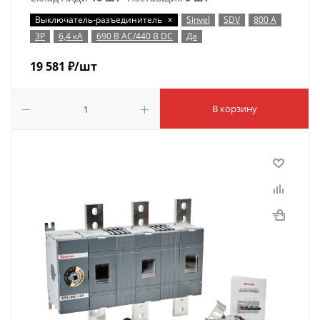
x
Выключатель-разъединитель
Sinvel
SDV
800 А
3P
6,4 кА
690 В AC/440 В DC
Да
19 581
₽
/шт
В корзину