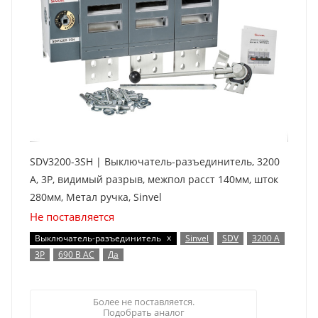
SDV3200-3SH | Выключатель-разъединитель, 3200
А, 3Р, видимый разрыв, межпол расст 140мм, шток
280мм, Метал ручка, Sinvel
Не поставляется
x
Выключатель-разъединитель
Sinvel
SDV
3200 А
3P
690 В AC
Да
Более не поставляется.
Подобрать аналог