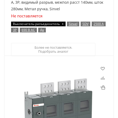
А, 3Р, видимый разрыв, межпол расст 140мм, шток
280мм, Метал ручка, Sinvel
Не поставляется
x
Выключатель-разъединитель
Sinvel
SDV
2500 А
3P
690 В AC
Да
Более не поставляется.
Подобрать аналог