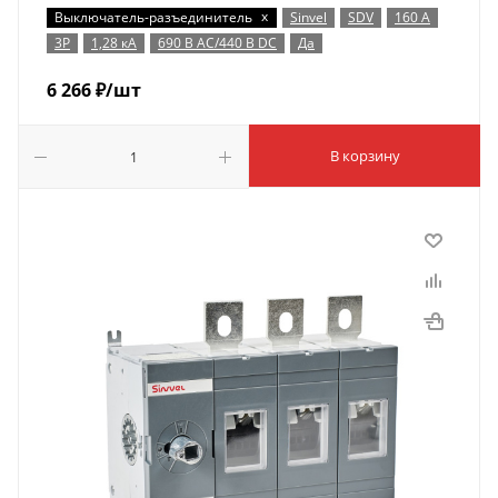
x
Выключатель-разъединитель
Sinvel
SDV
160 А
3P
1,28 кА
690 В AC/440 В DC
Да
6 266
₽
/шт
В корзину