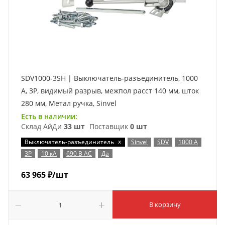
SDV1000-3SH | Выключатель-разъединитель, 1000
А, 3Р, видимый разрыв, межпол расст 140 мм, шток
280 мм, Метал ручка, Sinvel
Есть в наличии:
Склад АйДи
33 шт
Поставщик
0 шт
x
Выключатель-разъединитель
Sinvel
SDV
1000 А
3P
10 кА
690 В AC
Да
63 965
₽
/шт
В корзину