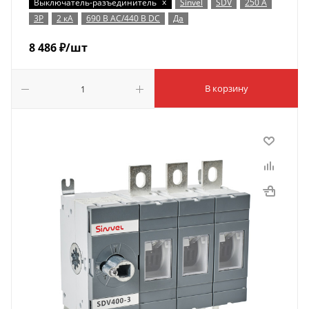
x
Выключатель-разъединитель
Sinvel
SDV
250 А
3P
2 кА
690 В AC/440 В DC
Да
8 486
₽
/шт
В корзину