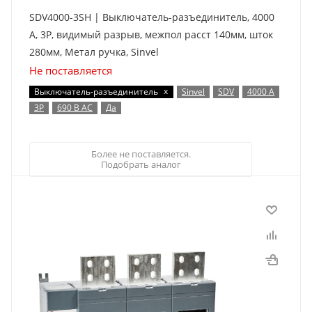
SDV4000-3SH | Выключатель-разъединитель, 4000
А, 3Р, видимый разрыв, межпол расст 140мм, шток
280мм, Метал ручка, Sinvel
Не поставляется
x
Выключатель-разъединитель
Sinvel
SDV
4000 А
3P
690 В AC
Да
Более не поставляется.
Подобрать аналог