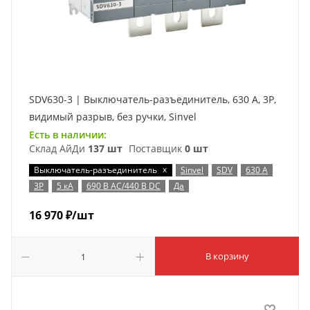
SDV630-3 | Выключатель-разъединитель, 630 А, 3Р,
видимый разрыв, без ручки, Sinvel
Есть в наличии:
Склад АйДи
137 шт
Поставщик
0 шт
x
Выключатель-разъединитель
Sinvel
SDV
630 А
3P
5 кА
690 В AC/440 В DC
Да
16 970
₽
/шт
В корзину