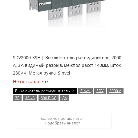
SDV2000-3SH | Выключатель-разъединитель, 2000
А, 3Р, видимый разрыв, межпол расст 140мм, шток
280мм, Метал ручка, Sinvel
Не поставляется
x
Выключатель-разъединитель
Sinvel
SDV
2000 А
3P
10 кА
690 В AC
Да
Более не поставляется.
Подобрать аналог