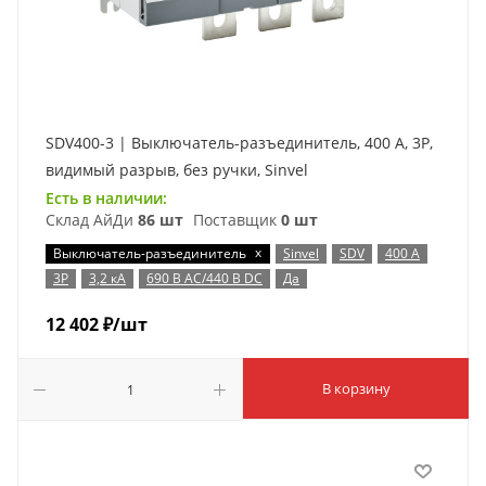
SDV400-3 | Выключатель-разъединитель, 400 А, 3Р,
видимый разрыв, без ручки, Sinvel
Есть в наличии:
Склад АйДи
86 шт
Поставщик
0 шт
x
Выключатель-разъединитель
Sinvel
SDV
400 А
3P
3,2 кА
690 В AC/440 В DC
Да
12 402
₽
/шт
В корзину