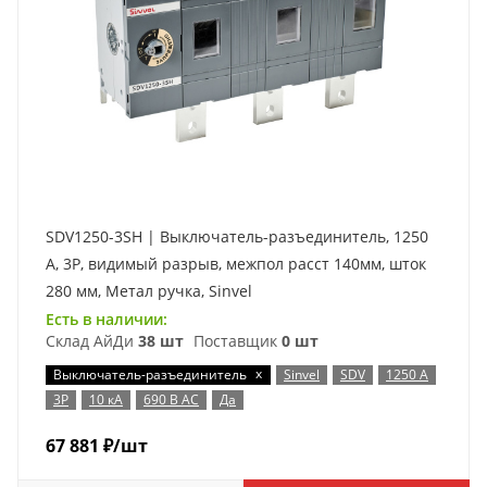
SDV1250-3SH | Выключатель-разъединитель, 1250
А, 3Р, видимый разрыв, межпол расст 140мм, шток
280 мм, Метал ручка, Sinvel
Есть в наличии:
Склад АйДи
38 шт
Поставщик
0 шт
x
Выключатель-разъединитель
Sinvel
SDV
1250 А
3P
10 кА
690 В AC
Да
67 881
₽
/шт