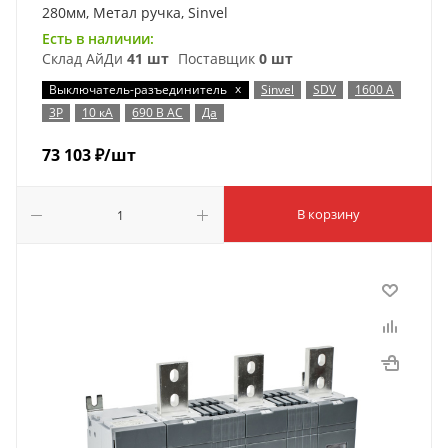
280мм, Метал ручка, Sinvel
Есть в наличии:
Склад АйДи
41 шт
Поставщик
0 шт
x
Выключатель-разъединитель
Sinvel
SDV
1600 А
3P
10 кА
690 В AC
Да
73 103
₽
/шт
В корзину