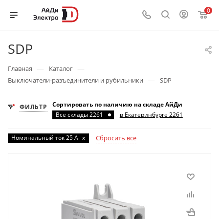
0
SDP
—
—
Главная
Каталог
—
Выключатели-разъединители и рубильники
SDP
Сортировать по наличию на складе АйДи
ФИЛЬТР
Все склады 2261
в Екатеринбурге 2261
Номинальный ток 25 А
x
Сбросить все