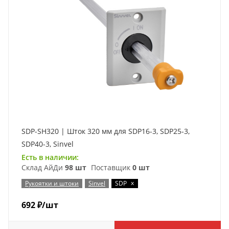
SDP-SH320 | Шток 320 мм для SDP16-3, SDP25-3,
SDP40-3, Sinvel
Есть в наличии:
Склад АйДи
98 шт
Поставщик
0 шт
x
Рукоятки и штоки
Sinvel
SDP
692
₽
/шт