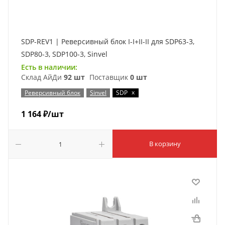
SDP-REV1 | Реверсивный блок I-I+II-II для SDP63-3,
SDP80-3, SDP100-3, Sinvel
Есть в наличии:
Склад АйДи
92 шт
Поставщик
0 шт
x
Реверсивный блок
Sinvel
SDP
1 164
₽
/шт
В корзину