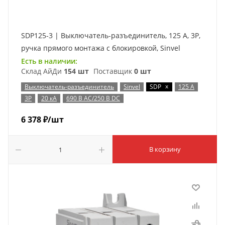
SDP125-3 | Выключатель-разъединитель, 125 А, 3Р,
ручка прямого монтажа с блокировкой, Sinvel
Есть в наличии:
Склад АйДи
154 шт
Поставщик
0 шт
x
Выключатель-разъединитель
Sinvel
SDP
125 А
3P
20 кА
690 В AC/250 В DC
6 378
₽
/шт
В корзину