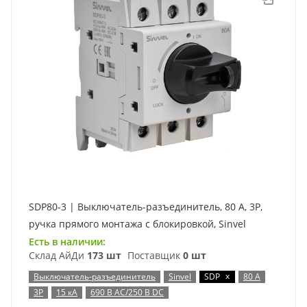
SDP80-3 | Выключатель-разъединитель, 80 А, 3Р,
ручка прямого монтажа с блокировкой, Sinvel
Есть в наличии:
Склад АйДи
173 шт
Поставщик
0 шт
x
Выключатель-разъединитель
Sinvel
SDP
80 А
3P
15 кА
690 В AC/250 В DC