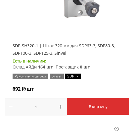
SDP-SH320-1 | Шток 320 мм для SDP63-3, SDP80-3,
SDP100-3, SDP125-3, Sinvel
Есть в наличии:
Склад АйДи
164 шт
Поставщик
0 шт
x
Рукоятки и штоки
Sinvel
SDP
692
₽
/шт
В корзину