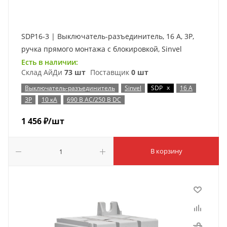
SDP16-3 | Выключатель-разъединитель, 16 А, 3Р,
ручка прямого монтажа с блокировкой, Sinvel
Есть в наличии:
Склад АйДи
73 шт
Поставщик
0 шт
x
Выключатель-разъединитель
Sinvel
SDP
16 А
3P
10 кА
690 В AC/250 В DC
1 456
₽
/шт
В корзину