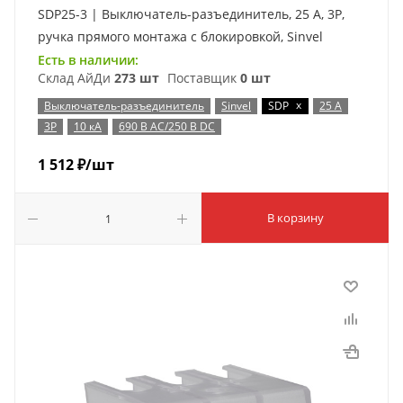
SDP25-3 | Выключатель-разъединитель, 25 А, 3Р,
ручка прямого монтажа с блокировкой, Sinvel
Есть в наличии:
Склад АйДи
273 шт
Поставщик
0 шт
x
Выключатель-разъединитель
Sinvel
SDP
25 А
3P
10 кА
690 В AC/250 В DC
1 512
₽
/шт
В корзину