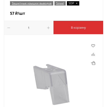
x
Защитные крышки выводов
Sinvel
SDP
57
₽
/шт
В корзину