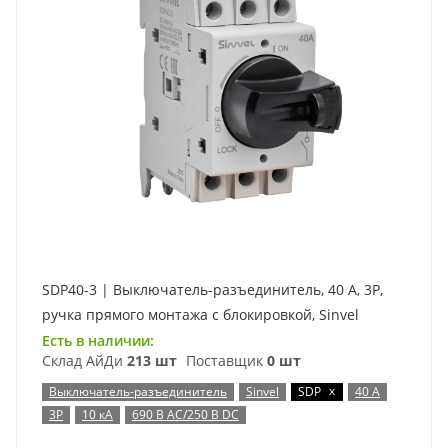
SDP40-3 | Выключатель-разъединитель, 40 А, 3Р,
ручка прямого монтажа с блокировкой, Sinvel
Есть в наличии:
Склад АйДи
213 шт
Поставщик
0 шт
x
Выключатель-разъединитель
Sinvel
SDP
40 А
3P
10 кА
690 В AC/250 В DC