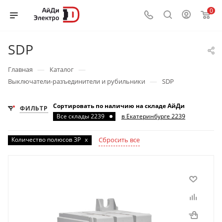
0
SDP
—
—
Главная
Каталог
—
Выключатели-разъединители и рубильники
SDP
Сортировать по наличию на складе АйДи
ФИЛЬТР
Все склады 2239
в Екатеринбурге 2239
Количество полюсов 3P
x
Сбросить все