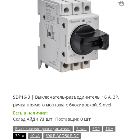
SDP16-3 | Выключатель-разъединитель, 16 А, 3Р,
ручка прямого монтажа с блокировкой, Sinvel
Есть в наличии:
Склад АйДи
73 шт
Поставщик
0 шт
Выключатель-разъединитель
Sinvel
SDP
16 А
x
3P
10 кА
690 В AC/250 В DC