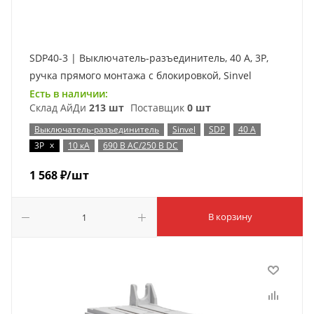
SDP40-3 | Выключатель-разъединитель, 40 А, 3Р,
ручка прямого монтажа с блокировкой, Sinvel
Есть в наличии:
Склад АйДи
213 шт
Поставщик
0 шт
Выключатель-разъединитель
Sinvel
SDP
40 А
x
3P
10 кА
690 В AC/250 В DC
1 568
₽
/шт
В корзину