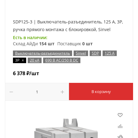
SDP125-3 | Выключатель-разъединитель, 125 А, 3Р,
ручка прямого монтажа с блокировкой, Sinvel
Есть в наличии:
Склад АйДи
154 шт
Поставщик
0 шт
Выключатель-разъединитель
Sinvel
SDP
125 А
x
3P
20 кА
690 В AC/250 В DC
6 378
₽
/шт
В корзину