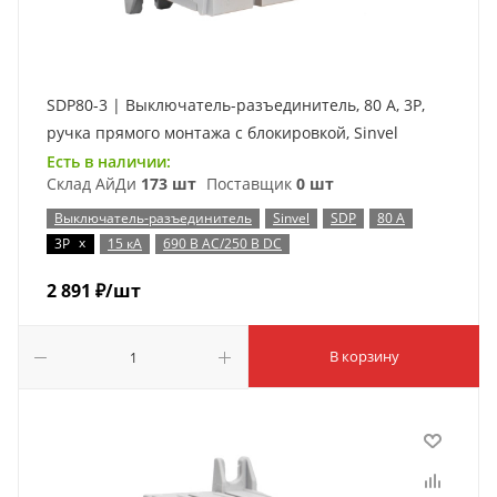
SDP80-3 | Выключатель-разъединитель, 80 А, 3Р,
ручка прямого монтажа с блокировкой, Sinvel
Есть в наличии:
Склад АйДи
173 шт
Поставщик
0 шт
Выключатель-разъединитель
Sinvel
SDP
80 А
x
3P
15 кА
690 В AC/250 В DC
2 891
₽
/шт
В корзину