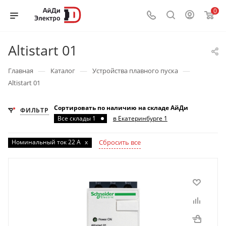
0
Altistart 01
—
—
—
Главная
Каталог
Устройства плавного пуска
Altistart 01
Сортировать по наличию на складе АйДи
ФИЛЬТР
Все склады 1
в Екатеринбурге 1
Номинальный ток 22 А
x
Сбросить все