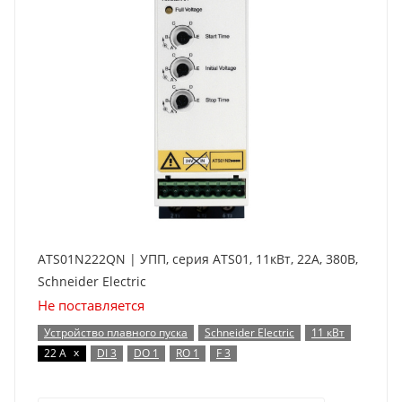
ATS01N222QN | УПП, серия ATS01, 11кВт, 22А, 380В,
Schneider Electric
Не поставляется
Устройство плавного пуска
Schneider Electric
11 кВт
x
22 А
DI 3
DO 1
RO 1
F 3