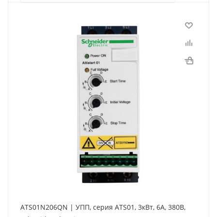
ATS01N206QN | УПП, серия ATS01, 3кВт, 6А, 380В,