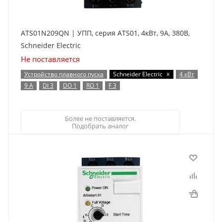
ATS01N209QN | УПП, серия ATS01, 4кВт, 9А, 380В,
Schneider Electric
Не поставляется
x
Устройство плавного пуска
Schneider Electric
4 кВт
9 А
DI 3
DO 1
RO 1
F 3
Более не поставляется.
Подобрать аналог