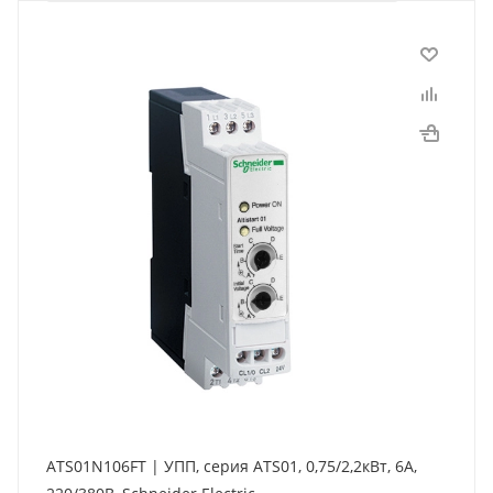
ATS01N106FT | УПП, серия ATS01, 0,75/2,2кВт, 6А,