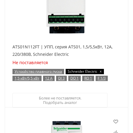
ATS01N112FT | УПП, серия ATS01, 1,5/5,5кВт, 12А,
220/380В, Schneider Electric
Не поставляется
x
Устройство плавного пуска
Schneider Electric
1,5 кВт/5,5 кВт
12 А
DI 3
DO 1
RO 1
F 1/3
Более не поставляется.
Подобрать аналог