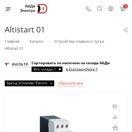
0
Altistart 01
—
—
—
Главная
Каталог
Устройства плавного пуска
Altistart 01
Сортировать по наличию на складе АйДи
ФИЛЬТР
Все склады 1
в Екатеринбурге 1
Бренд Schneider Electric
x
Сбросить все