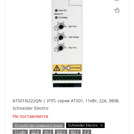
ATS01N222QN | УПП, серия ATS01, 11кВт, 22А, 380В,
Schneider Electric
Не поставляется
x
Устройство плавного пуска
Schneider Electric
11 кВт
22 А
DI 3
DO 1
RO 1
F 3