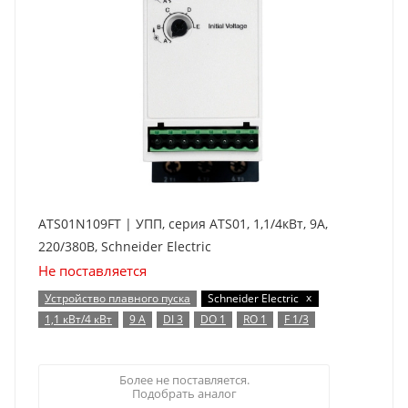
ATS01N109FT | УПП, серия ATS01, 1,1/4кВт, 9А,
220/380В, Schneider Electric
Не поставляется
x
Устройство плавного пуска
Schneider Electric
1,1 кВт/4 кВт
9 А
DI 3
DO 1
RO 1
F 1/3
Более не поставляется.
Подобрать аналог