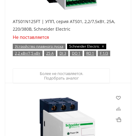
ATS01N125FT | УПП, серия ATS01, 2,2/7,5кВт, 25А,
220/380В, Schneider Electric
Не поставляется
x
Устройство плавного пуска
Schneider Electric
2,2 кВт/7,5 кВт
25 А
DI 3
DO 1
RO 1
F 1/3
Более не поставляется.
Подобрать аналог