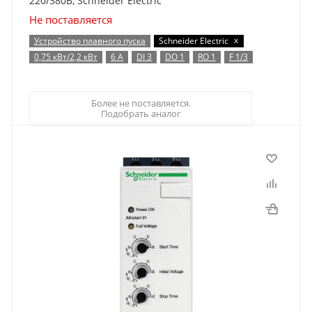
220/380В, Schneider Electric
Не поставляется
x
Устройство плавного пуска
Schneider Electric
0,75 кВт/2,2 кВт
6 А
DI 3
DO 1
RO 1
F 1/3
Более не поставляется.
Подобрать аналог