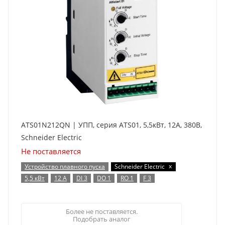
ATS01N212QN | УПП, серия ATS01, 5,5кВт, 12А, 380В,
Schneider Electric
Не поставляется
x
Устройство плавного пуска
Schneider Electric
5,5 кВт
12 А
DI 3
DO 1
RO 1
F 3
Более не поставляется.
Подобрать аналог