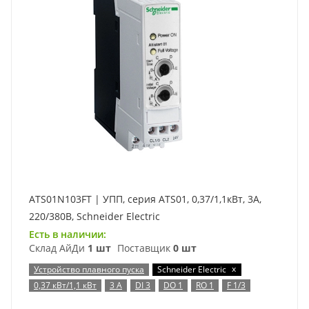
ATS01N103FT | УПП, серия ATS01, 0,37/1,1кВт, 3А,
220/380В, Schneider Electric
Есть в наличии:
Склад АйДи
1 шт
Поставщик
0 шт
x
Устройство плавного пуска
Schneider Electric
0,37 кВт/1,1 кВт
3 А
DI 3
DO 1
RO 1
F 1/3