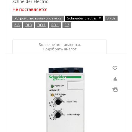
Schneider Electric
Не поставляется
x
Устройство плавного пуска
Schneider Electric
3 кВт
6 А
DI 3
DO 1
RO 1
F 3
Более не поставляется.
Подобрать аналог