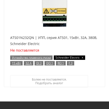
ATS01N232QN | УПП, серия ATS01, 15кВт, 32А, 380В,
Schneider Electric
Не поставляется
x
Устройство плавного пуска
Schneider Electric
15 кВт
32 А
DI 3
DO 1
RO 1
F 3
Более не поставляется.
Подобрать аналог