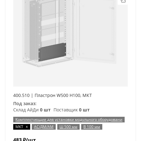
400.510 | Пластрон W500 H100, МКТ
Под заказ:
Склад АйДи
0 шт
Поставщик
0 шт
Комплектующие для установки модульного оборудовани
x
МКТ
АС/ДМ/АМ
Ш 500 мм
В 100 мм
483
₽
/шт