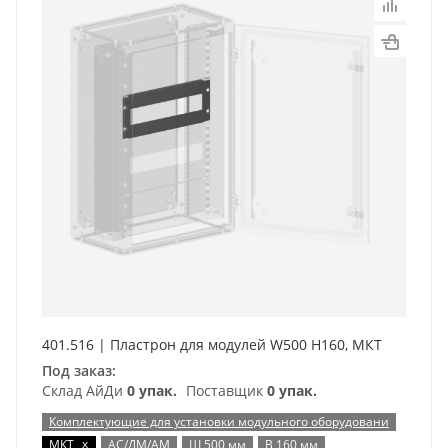
401.516 | Пластрон для модулей W500 H160, МКТ
Под заказ:
Склад АйДи
0 упак.
Поставщик
0 упак.
Комплектующие для установки модульного оборудовани
x
МКТ
АС/ДМ/АМ
Ш 500 мм
В 160 мм