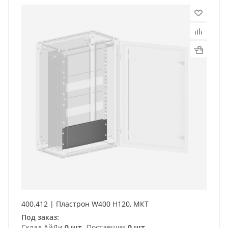
400.412 | Пластрон W400 H120, МКТ
Под заказ:
Склад АйДи
0 шт
Поставщик
0 шт