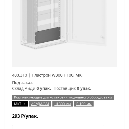
400.310 | Пластрон W300 H100, МКТ
Под заказ:
Склад АйДи
0 упак.
Поставщик
0 упак.
Комплектующие для установки модульного оборудовани
x
МКТ
АС/ДМ/АМ
Ш 300 мм
В 100 мм
293
₽
/упак.