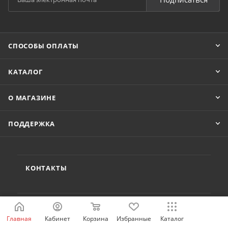
СПОСОБЫ ОПЛАТЫ
КАТАЛОГ
О МАГАЗИНЕ
ПОДДЕРЖКА
КОНТАКТЫ
8 800 222-80-42
shop@idelectro.ru
Главная
Кабинет
Корзина
Избранные
Каталог