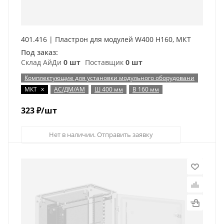
401.416 | Пластрон для модулей W400 H160, МКТ
Под заказ:
Склад АйДи
0 шт
Поставщик
0 шт
Комплектующие для установки модульного оборудовани
x
МКТ
АС/ДМ/АМ
Ш 400 мм
В 160 мм
323
₽
/шт
Нет в наличии. Отправить заявку