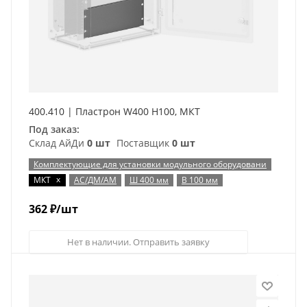
400.410 | Пластрон W400 H100, МКТ
Под заказ:
Склад АйДи
0 шт
Поставщик
0 шт
Комплектующие для установки модульного оборудовани
x
МКТ
АС/ДМ/АМ
Ш 400 мм
В 100 мм
362
₽
/шт
Нет в наличии. Отправить заявку