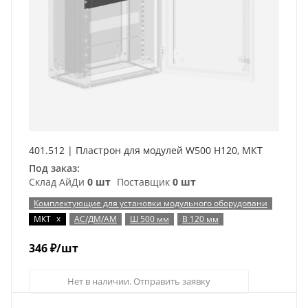
401.512 | Пластрон для модулей W500 H120, МКТ
Под заказ:
Склад АйДи
0 шт
Поставщик
0 шт
Комплектующие для установки модульного оборудовани
x
МКТ
АС/ДМ/АМ
Ш 500 мм
В 120 мм
346
₽
/шт
Нет в наличии. Отправить заявку