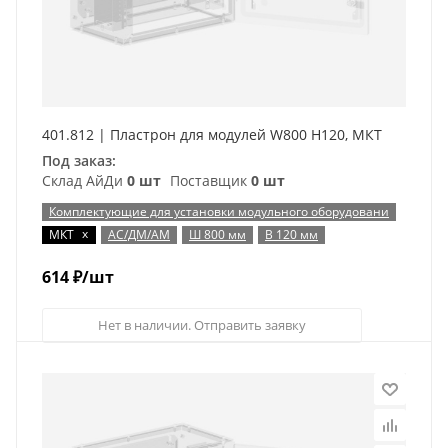
401.812 | Пластрон для модулей W800 H120, МКТ
Под заказ:
Склад АйДи
0 шт
Поставщик
0 шт
Комплектующие для установки модульного оборудовани
x
МКТ
АС/ДМ/АМ
Ш 800 мм
В 120 мм
614
₽
/шт
Нет в наличии. Отправить заявку