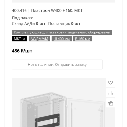
400.416 | Пластрон W400 H160, МКТ
Под заказ:
Склад АйДи
0 шт
Поставщик
0 шт
Комплектующие для установки модульного оборудовани
x
МКТ
АС/ДМ/АМ
Ш 400 мм
В 160 мм
486
₽
/шт
Нет в наличии. Отправить заявку