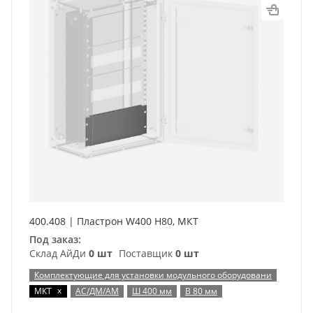
400.408 | Пластрон W400 H80, МКТ
Под заказ:
Склад АйДи
0 шт
Поставщик
0 шт
Комплектующие для установки модульного оборудовани
x
МКТ
АС/ДМ/АМ
Ш 400 мм
В 80 мм