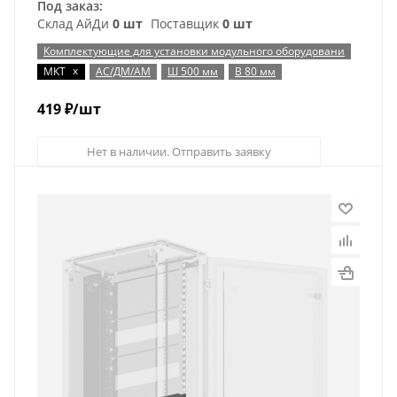
Под заказ:
Склад АйДи
0 шт
Поставщик
0 шт
Комплектующие для установки модульного оборудовани
x
МКТ
АС/ДМ/АМ
Ш 500 мм
В 80 мм
419
₽
/шт
Нет в наличии. Отправить заявку