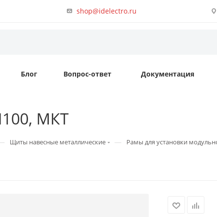
shop@idelectro.ru
Блог
Вопрос-ответ
Документация
H100, МКТ
—
—
Щиты навесные металлические
Рамы для установки модульн