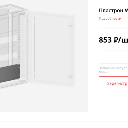
Пластрон 
Подробности
853
₽
/ш
Запросим актуал
вами
Зарегистр