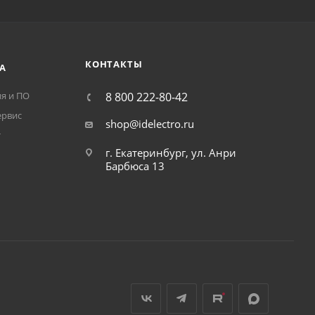
КОНТАКТЫ
А
я и ПО
8 800 222-80-42
ервис
shop@idelectro.ru
т
г. Екатеринбург, ул. Анри
Барбюса 13