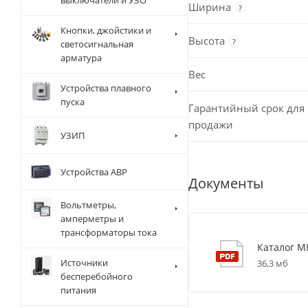
выключатели и УЗО
Ширина
?
Кнопки, джойстики и
Высота
?
светосигнальная
арматура
Вес
Устройства плавного
пуска
Гарантийный срок для 
продажи
УЗИП
Устройства АВР
Документы
Вольтметры,
амперметры и
трансформаторы тока
Каталог М
Источники
36,3 мб
бесперебойного
питания