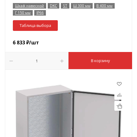
Шкаф навесной
DKC
ST
Ш 300 мм
В 400 мм
Г 150 мм
IP66
Таблица выбора
6 833
₽
/шт
В корзину