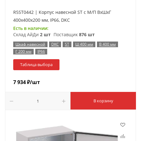
R5ST0442 | Корпус навесной ST с М/П ВxШxГ
400x400x200 мм, IP66, DKC
Есть в наличии:
Склад АйДи
2 шт
Поставщик
876 шт
Шкаф навесной
DKC
ST
Ш 400 мм
В 400 мм
Г 200 мм
IP66
Таблица выбора
7 934
₽
/шт
В корзину