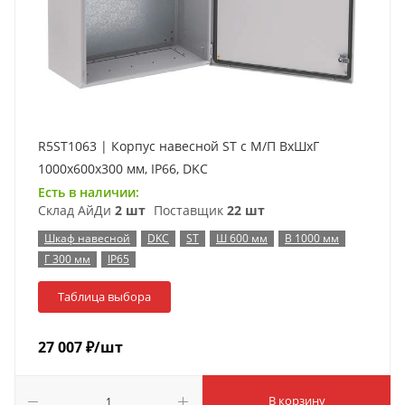
R5ST1063 | Корпус навесной ST с М/П ВxШxГ
1000x600x300 мм, IP66, DKC
Есть в наличии:
Склад АйДи
2 шт
Поставщик
22 шт
Шкаф навесной
DKC
ST
Ш 600 мм
В 1000 мм
Г 300 мм
IP65
Таблица выбора
27 007
₽
/шт
В корзину