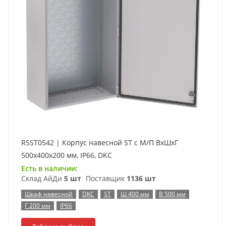
R5ST0542 | Корпус навесной ST с М/П ВxШxГ
500x400x200 мм, IP66, DKC
Есть в наличии:
Склад АйДи
5 шт
Поставщик
1136 шт
Шкаф навесной
DKC
ST
Ш 400 мм
В 500 мм
Г 200 мм
IP66