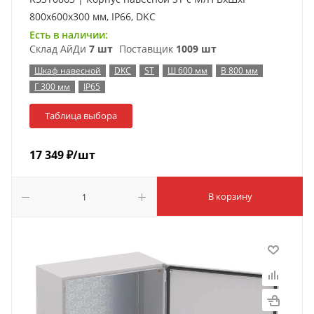
800x600x300 мм, IP66, DKC
Есть в наличии:
Склад АйДи
7 шт
Поставщик
1009 шт
Шкаф навесной
DKC
ST
Ш 600 мм
В 800 мм
Г 300 мм
IP65
Таблица выбора
17 349
₽
/шт
В корзину