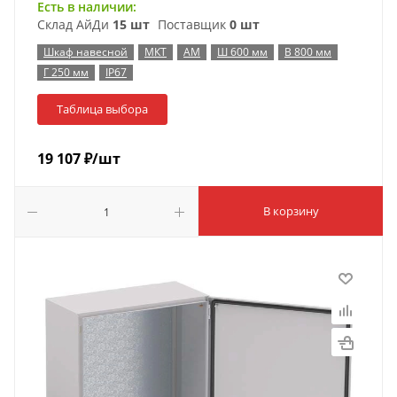
Есть в наличии:
Склад АйДи
15 шт
Поставщик
0 шт
Шкаф навесной
МКТ
АМ
Ш 600 мм
В 800 мм
Г 250 мм
IP67
Таблица выбора
19 107
₽
/шт
В корзину