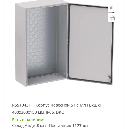
R5ST0431 | Корпус навесной ST с М/П ВxШxГ
400x300x150 мм, IP66, DKC
Есть в наличии:
Склад АйДи
8 шт
Поставщик
1177 шт