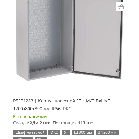
R5ST1283 | Корпус навесной ST с М/П ВxШxГ
1200x800x300 мм, IP66, DKC
Есть в наличии:
Склад АйДи
2 шт
Поставщик
113 шт
Шкаф навесной
DKC
ST
Ш 800 мм
В 1200 мм