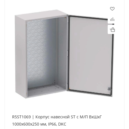
R5ST1069 | Корпус навесной ST с М/П ВxШxГ
1000x600x250 мм, IP66, DKC