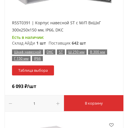
R5ST0391 | Корпус навесной ST с М/П ВxШxГ
300x250x150 мм, IP66, DKC
Есть в наличии:
Склад АйДи
1 шт
Поставщик
642 шт
Шкаф навесной
DKC
ST
Ш 250 мм
В 300 мм
Г 150 мм
IP66
Таблица выбора
6 093
₽
/шт
В корзину