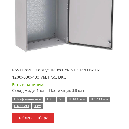
R5ST1284 | Корпус навесной ST с М/П ВxШxГ
1200x800x400 мм, IP66, DKC
Есть в наличии:
Склад АйДи
1 шт
Поставщик
33 шт
Шкаф навесной
DKC
ST
Ш 800 мм
В 1200 мм
Г 400 мм
IP65
Таблица выбора