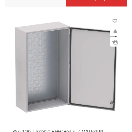
R5ST1483 | Корпус навесной ST с М/П ВxШxГ