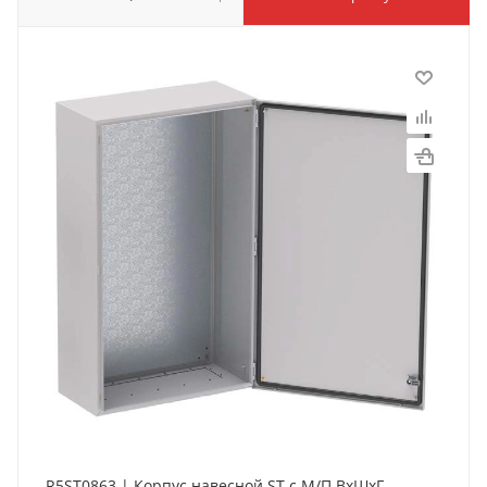
R5ST0863 | Корпус навесной ST с М/П ВxШxГ