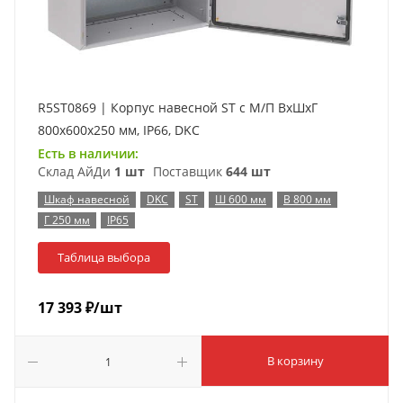
R5ST0869 | Корпус навесной ST с М/П ВxШxГ
800x600x250 мм, IP66, DKC
Есть в наличии:
Склад АйДи
1 шт
Поставщик
644 шт
Шкаф навесной
DKC
ST
Ш 600 мм
В 800 мм
Г 250 мм
IP65
Таблица выбора
17 393
₽
/шт
В корзину