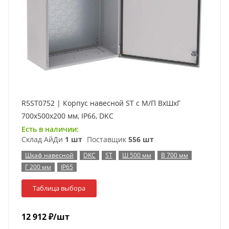
R5ST0752 | Корпус навесной ST с М/П ВxШxГ
700x500x200 мм, IP66, DKC
Есть в наличии:
Склад АйДи
1 шт
Поставщик
556 шт
Шкаф навесной
DKC
ST
Ш 500 мм
В 700 мм
Г 200 мм
IP65
Таблица выбора
12 912
₽
/шт