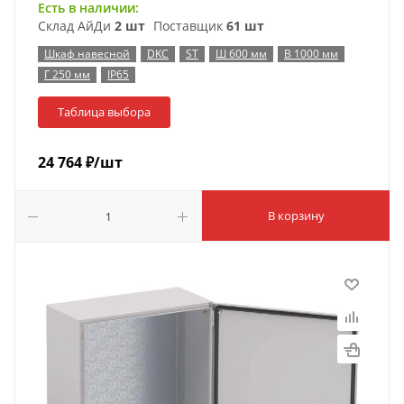
Есть в наличии:
Склад АйДи
2 шт
Поставщик
61 шт
Шкаф навесной
DKC
ST
Ш 600 мм
В 1000 мм
Г 250 мм
IP65
Таблица выбора
24 764
₽
/шт
В корзину