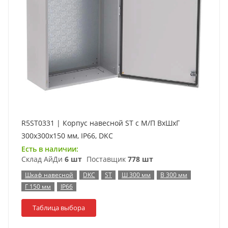
R5ST0331 | Корпус навесной ST с М/П ВxШxГ
300x300x150 мм, IP66, DKC
Есть в наличии:
Склад АйДи
6 шт
Поставщик
778 шт
Шкаф навесной
DKC
ST
Ш 300 мм
В 300 мм
Г 150 мм
IP66
Таблица выбора