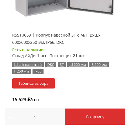
R5ST0669 | Корпус навесной ST с М/П ВxШxГ
600x600x250 мм, IP66, DKC
Есть в наличии:
Склад АйДи
1 шт
Поставщик
21 шт
Шкаф навесной
DKC
ST
Ш 600 мм
В 600 мм
Г 250 мм
IP65
Таблица выбора
15 523
₽
/шт
В корзину