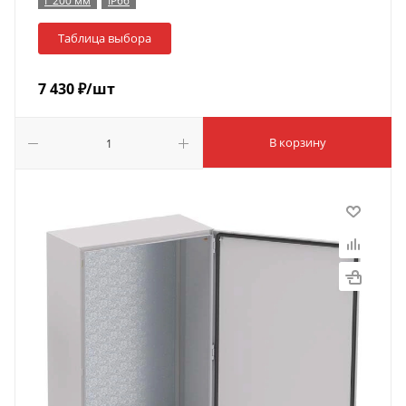
Г 200 мм
IP66
Таблица выбора
7 430
₽
/шт
В корзину