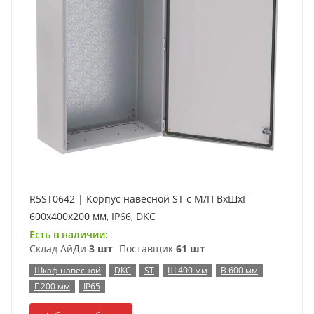
R5ST0642 | Корпус навесной ST с М/П ВxШxГ
600x400x200 мм, IP66, DKC
Есть в наличии:
Склад АйДи
3 шт
Поставщик
61 шт
Шкаф навесной
DKC
ST
Ш 400 мм
В 600 мм
Г 200 мм
IP65