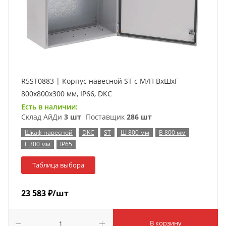
R5ST0883 | Корпус навесной ST с М/П ВxШxГ
800x800x300 мм, IP66, DKC
Есть в наличии:
Склад АйДи
3 шт
Поставщик
286 шт
Шкаф навесной
DKC
ST
Ш 800 мм
В 800 мм
Г 300 мм
IP65
Таблица выбора
23 583
₽
/шт
В корзину