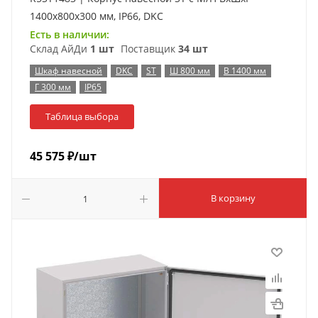
1400x800x300 мм, IP66, DKC
Есть в наличии:
Склад АйДи
1 шт
Поставщик
34 шт
Шкаф навесной
DKC
ST
Ш 800 мм
В 1400 мм
Г 300 мм
IP65
Таблица выбора
45 575
₽
/шт
В корзину