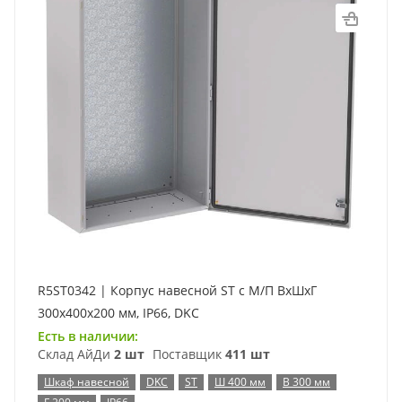
R5ST0342 | Корпус навесной ST с М/П ВxШxГ
300x400x200 мм, IP66, DKC
Есть в наличии:
Склад АйДи
2 шт
Поставщик
411 шт
Шкаф навесной
DKC
ST
Ш 400 мм
В 300 мм