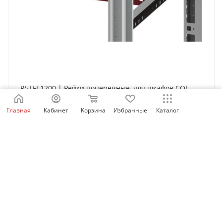
R5TFE1200 | Рейки поперечные, для шкафов CQE
Ш=1200мм, DKC
Главная
Кабинет
Корзина
Избранные
Каталог
Нет в наличии
10 009
₽
/упак.