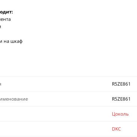
одит:
мента
и
и на шкаф
я
R5ZE861
аименование
R5ZE861
Цоколь
DKC