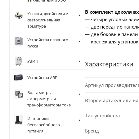
выключатели и УЗО
В комплект цоколя вх
Кнопки, джойстики и
— четыре угловых эле
светосигнальная
арматура
— две передние панел
— две боковые панели
Устройства плавного
— крепеж для установк
пуска
УЗИП
Характеристики
Устройства АВР
Артикул производител
Вольтметры,
амперметры и
Второй артикул или н
трансформаторы тока
Тип устройства
Источники
бесперебойного
Бренд
питания