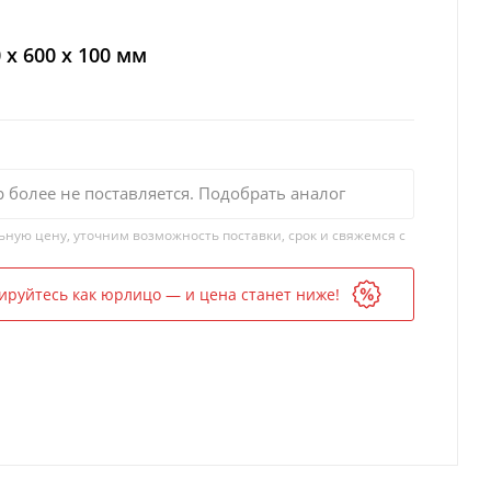
 x 600 x 100 мм
р более не поставляется. Подобрать аналог
ьную цену, уточним возможность поставки, срок и свяжемся с
ируйтесь как юрлицо — и цена станет ниже!