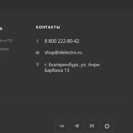
КОНТАКТЫ
А
я и ПО
8 800 222-80-42
ервис
shop@idelectro.ru
т
г. Екатеринбург, ул. Анри
Барбюса 13