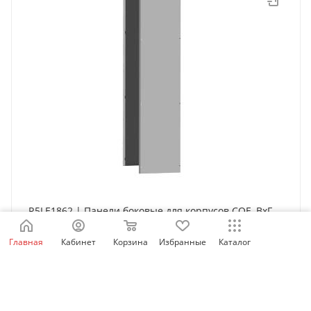
R5LE1862 | Панели боковые для корпусов CQE, ВхГ
1800х600 мм, комплект - 2 шт., DKC
Главная
Кабинет
Корзина
Избранные
Каталог
Есть в наличии: 4
16 302
₽
/упак.