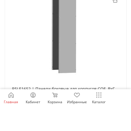
R5LE1652 | Панели боковые для корпусов CQE, ВхГ
1600х500 мм, комплект - 2 шт., DKC
Главная
Кабинет
Корзина
Избранные
Каталог
Нет в наличии
12 118
₽
/упак.