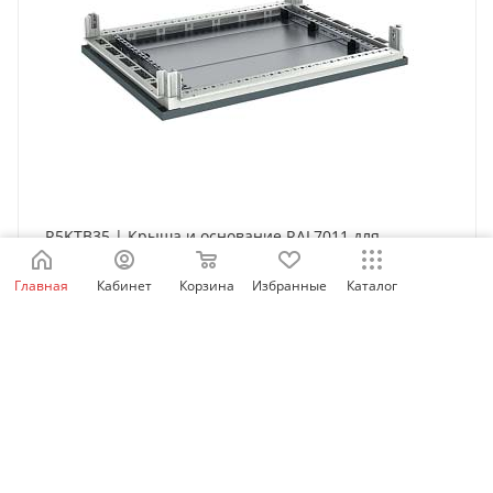
R5KTB35 | Крыша и основание RAL7011 для
корпусов CQE, ШхГ 300х500 мм, комплект, DKC
Главная
Кабинет
Корзина
Избранные
Каталог
Нет в наличии
30 377
₽
/шт