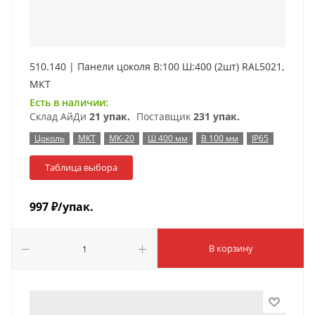
510.140 | Панели цоколя В:100 Ш:400 (2шт) RAL5021,
МКТ
Есть в наличии:
Склад АйДи
21 упак.
Поставщик
231 упак.
Цоколь
МКТ
МК-20
Ш 400 мм
В 100 мм
IP65
Таблица выбора
997
₽
/упак.
В корзину