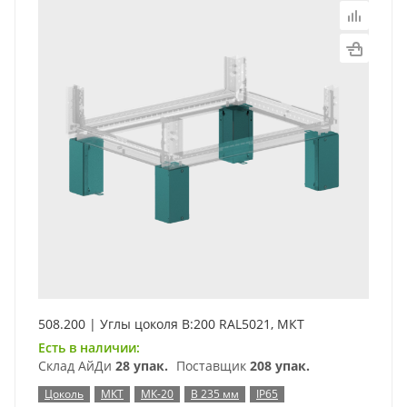
508.200 | Углы цоколя В:200 RAL5021, МКТ
Есть в наличии:
Склад АйДи
28 упак.
Поставщик
208 упак.
Цоколь
МКТ
МК-20
В 235 мм
IP65