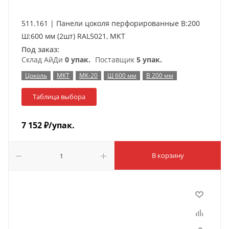
511.161 | Панели цоколя перфорированные В:200
Ш:600 мм (2шт) RAL5021, МКТ
Под заказ:
Склад АйДи
0 упак.
Поставщик
5 упак.
Цоколь
МКТ
МК-20
Ш 600 мм
В 200 мм
Таблица выбора
7 152
₽
/упак.
В корзину