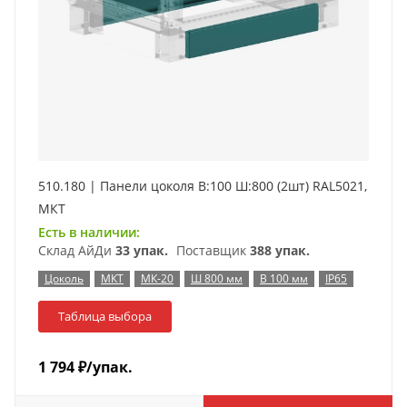
510.180 | Панели цоколя В:100 Ш:800 (2шт) RAL5021,
МКТ
Есть в наличии:
Склад АйДи
33 упак.
Поставщик
388 упак.
Цоколь
МКТ
МК-20
Ш 800 мм
В 100 мм
IP65
Таблица выбора
1 794
₽
/упак.