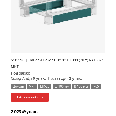
510.190 | Панели цоколя В:100 Ш:900 (2шт) RAL5021,
МКТ
Под заказ:
Склад АйДи
0 упак.
Поставщик
2 упак.
Цоколь
МКТ
МК-20
Ш 900 мм
В 100 мм
IP65
Таблица выбора
2 023
₽
/упак.