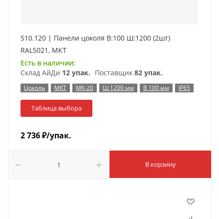
510.120 | Панели цоколя В:100 Ш:1200 (2шт)
RAL5021, МКТ
Есть в наличии:
Склад АйДи
12 упак.
Поставщик
82 упак.
Цоколь
МКТ
МК-20
Ш 1200 мм
В 100 мм
IP65
Таблица выбора
2 736
₽
/упак.
В корзину