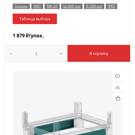
Цоколь
МКТ
МК-20
Ш 400 мм
В 200 мм
IP65
Таблица выбора
1 879
₽
/упак.
В корзину