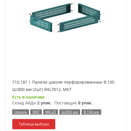
710.181 | Панели цоколя перфорированные В:100
Ш:800 мм (2шт) RAL7012, МКТ
Есть в наличии:
Склад АйДи
2 упак.
Поставщик
0 упак.
Цоколь
МКТ
МК-20
Ш 800 мм
В 100 мм
Таблица выбора