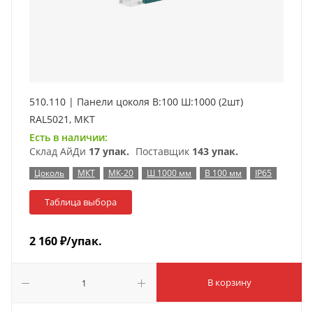
510.110 | Панели цоколя В:100 Ш:1000 (2шт)
RAL5021, МКТ
Есть в наличии:
Склад АйДи
17 упак.
Поставщик
143 упак.
Цоколь
МКТ
МК-20
Ш 1000 мм
В 100 мм
IP65
Таблица выбора
2 160
₽
/упак.
В корзину