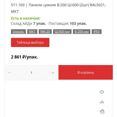
511.160 | Панели цоколя В:200 Ш:600 (2шт) RAL5021,
МКТ
Есть в наличии:
Склад АйДи
7 упак.
Поставщик
103 упак.
Цоколь
МКТ
МК-20
Ш 600 мм
В 200 мм
IP65
Таблица выбора
2 861
₽
/упак.
В корзину