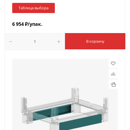
Таблица выбора
6 954
₽
/упак.
В корзину