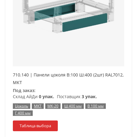
710.140 | Панели цоколя В:100 Ш:400 (2шт) RAL7012,
МКТ
Под заказ:
Склад АйДи
0 упак.
Поставщик
3 упак.
Цоколь
МКТ
МК-20
Ш 400 мм
В 100 мм
Г 400 мм
Таблица выбора