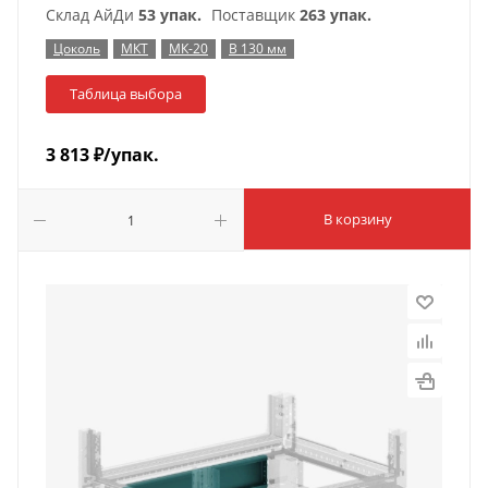
Склад АйДи
53 упак.
Поставщик
263 упак.
Цоколь
МКТ
МК-20
В 130 мм
Таблица выбора
3 813
₽
/упак.
В корзину