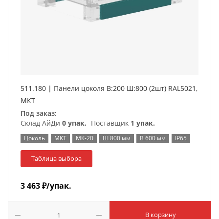
511.180 | Панели цоколя В:200 Ш:800 (2шт) RAL5021,
МКТ
Под заказ:
Склад АйДи
0 упак.
Поставщик
1 упак.
Цоколь
МКТ
МК-20
Ш 800 мм
В 600 мм
IP65
Таблица выбора
3 463
₽
/упак.
В корзину