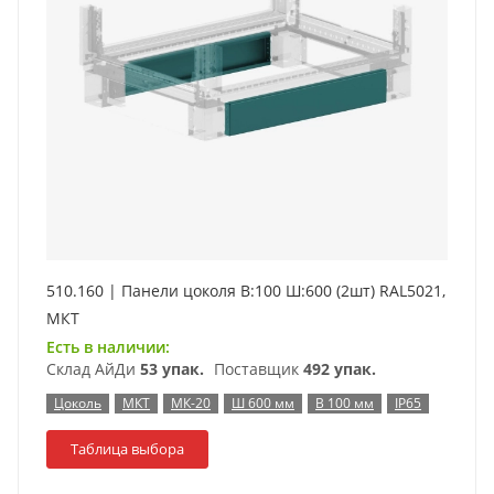
510.160 | Панели цоколя В:100 Ш:600 (2шт) RAL5021,
МКТ
Есть в наличии:
Склад АйДи
53 упак.
Поставщик
492 упак.
Цоколь
МКТ
МК-20
Ш 600 мм
В 100 мм
IP65
Таблица выбора