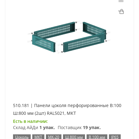
510.181 | Панели цоколя перфорированные В:100
Ш:800 мм (2шт) RAL5021, МКТ
Есть в наличии:
Склад АйДи
1 упак.
Поставщик
19 упак.
Цоколь
МКТ
МК-20
Ш 800 мм
В 100 мм
IP65