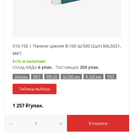
510.150 | Панели цоколя В:100 Ш:500 (2шт) RAL5021,
МКТ
Есть в наличии:
Склад АйДи
6 упак.
Поставщик
250 упак.
Цоколь
МКТ
МК-20
Ш 500 мм
В 100 мм
IP65
Таблица выбора
1 257
₽
/упак.
В корзину