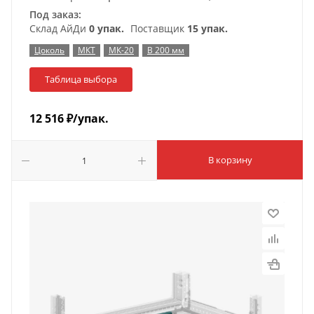
Под заказ:
Склад АйДи
0 упак.
Поставщик
15 упак.
Цоколь
МКТ
МК-20
В 200 мм
Таблица выбора
12 516
₽
/упак.
В корзину