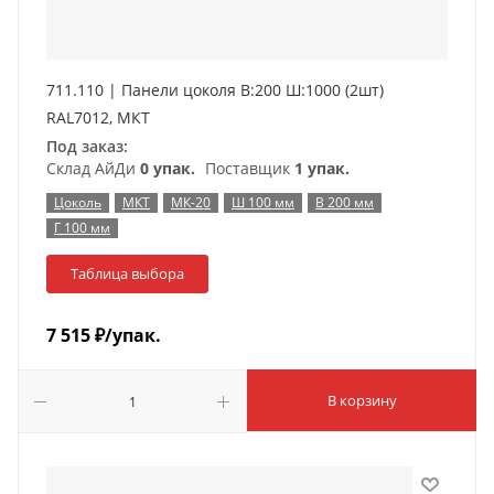
711.110 | Панели цоколя В:200 Ш:1000 (2шт)
RAL7012, МКТ
Под заказ:
Склад АйДи
0 упак.
Поставщик
1 упак.
Цоколь
МКТ
МК-20
Ш 100 мм
В 200 мм
Г 100 мм
Таблица выбора
7 515
₽
/упак.
В корзину