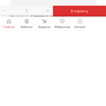
В корзину
DKC 87512 | Клеммный блок (2х12мод. + суппорты) в
комплекте с крепежом
Главная
Кабинет
Корзина
Избранные
Каталог
Есть в наличии: 80
1 078
₽
/шт