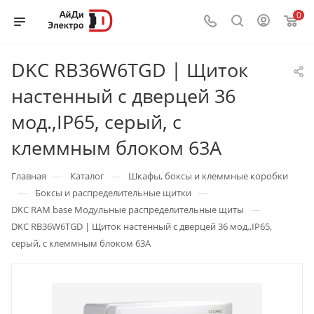
0
DKC RB36W6TGD | Щиток
настенный с дверцей 36
мод.,IP65, серый, с
клеммным блоком 63А
—
—
Главная
Каталог
Шкафы, боксы и клеммные коробки
—
—
Боксы и распределительные щитки
—
DKC RAM base Модульные распределительные щиты
DKC RB36W6TGD | Щиток настенный с дверцей 36 мод.,IP65,
серый, с клеммным блоком 63А