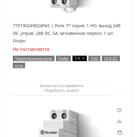
770190249024PAS | Реле 77 серия, 1 НО, выход 24В
DC, управ. 24В DC, 5А, мгновенное перекл, 1 шт,
Finder
Не поставляется
x
Твердотельное реле
Finder
5 А
1НО
24 В DC
есть
Более не поставляется.
Подобрать аналог