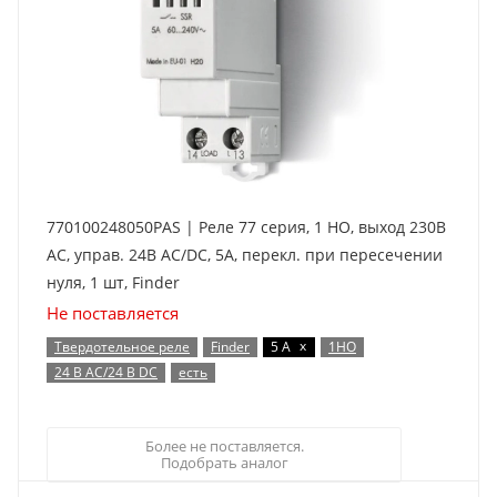
770100248050PAS | Реле 77 серия, 1 НО, выход 230В
AC, управ. 24В AC/DC, 5А, перекл. при пересечении
нуля, 1 шт, Finder
Не поставляется
x
Твердотельное реле
Finder
5 А
1НО
24 В AC/24 В DC
есть
Более не поставляется.
Подобрать аналог