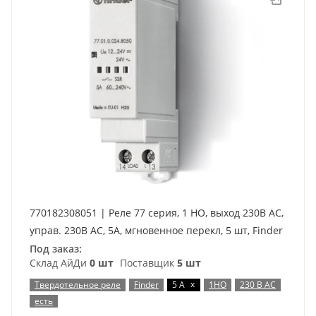
770182308051 | Реле 77 серия, 1 НО, выход 230В AC,
управ. 230В AC, 5А, мгновенное перекл, 5 шт, Finder
Под заказ:
Склад АйДи
0 шт
Поставщик
5 шт
x
Твердотельное реле
Finder
5 А
1НО
230 В AC
есть