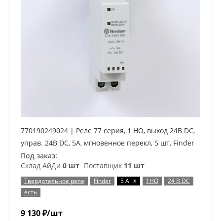
770190249024 | Реле 77 серия, 1 НО, выход 24В DC,
управ. 24В DC, 5А, мгновенное перекл, 5 шт, Finder
Под заказ:
Склад АйДи
0 шт
Поставщик
11 шт
x
Твердотельное реле
Finder
5 А
1НО
24 В DC
есть
9 130
₽
/шт