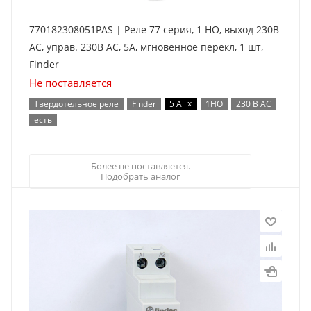
770182308051PAS | Реле 77 серия, 1 НО, выход 230В
AC, управ. 230В AC, 5А, мгновенное перекл, 1 шт,
Finder
Не поставляется
x
Твердотельное реле
Finder
5 А
1НО
230 В AC
есть
Более не поставляется.
Подобрать аналог