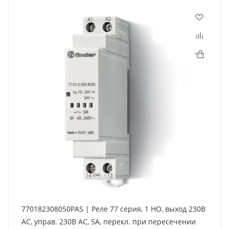
770182308050PAS | Реле 77 серия, 1 НО, выход 230В
AC, управ. 230В AC, 5А, перекл. при пересечении