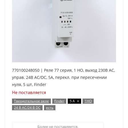
770100248050 | Реле 77 серия, 1 НО, выход 230В AC,
управ. 24В AC/DC, 5А, перекл. при пересечении
нуля, 5 шт, Finder
Не поставляется
x
Твердотельное реле
Finder
5 А
1НО
24 В AC/24 В DC
есть
Более не поставляется.