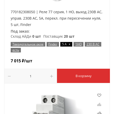
770182308050 | Реле 77 серия, 1 НО, выход 230В AC,
управ. 230В AC, 5А, перекл. при пересечении нуля,
5 шт, Finder
Под заказ:
Склад АйДи
0 шт
Поставщик
20 шт
x
Твердотельное реле
Finder
5 А
1НО
230 В AC
есть
7 015
₽
/шт
В корзину