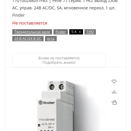
770100248051PAS | Реле 77 серия, 1 НО, выход 230В
AC, управ. 24В AC/DC, 5А, мгновенное перекл, 1 шт,
Finder
Не поставляется
x
Твердотельное реле
Finder
5 А
1НО
24 В AC/24 В DC
есть
Более не поставляется.
Подобрать аналог