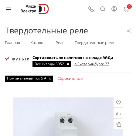
0
Твердотельные реле
—
—
—
Главная
Каталог
Реле
Твердотельные реле
Сортировать по наличию на складе АйДи
ФИЛЬТР
Все склады 3052
в Екатеринбурге 23
Номинальный ток 5 А
x
Сбросить все