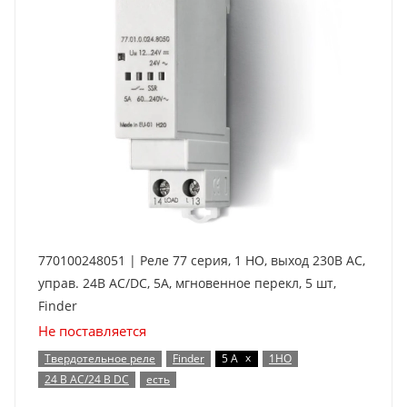
770100248051 | Реле 77 серия, 1 НО, выход 230В AC,
управ. 24В AC/DC, 5А, мгновенное перекл, 5 шт,
Finder
Не поставляется
x
Твердотельное реле
Finder
5 А
1НО
24 В AC/24 В DC
есть