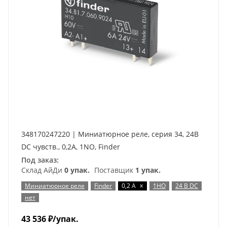
348170247220 | Миниатюрное реле, серия 34, 24В
DC чувств., 0,2А, 1NO, Finder
Под заказ:
Склад АйДи
0 упак.
Поставщик
1 упак.
x
Миниатюрное реле
Finder
0,2 А
1НО
24 В DC
нет
43 536
₽
/упак.