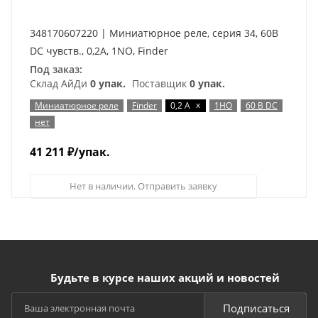
348170607220 | Миниатюрное реле, серия 34, 60В
DC чувств., 0,2А, 1NO, Finder
Под заказ:
Склад АйДи
0 упак.
Поставщик
0 упак.
x
Миниатюрное реле
Finder
0,2 А
1НО
60 В DC
нет
41 211
₽
/упак.
Нет в наличии. Отправить заявку
Будьте в курсе наших акций и новостей
Подписаться