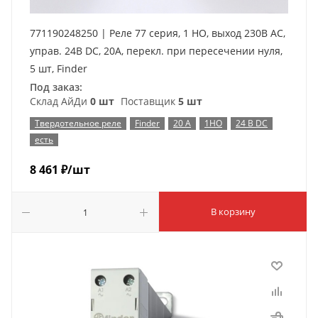
771190248250 | Реле 77 серия, 1 НО, выход 230В AC,
управ. 24В DC, 20A, перекл. при пересечении нуля,
5 шт, Finder
Под заказ:
Склад АйДи
0 шт
Поставщик
5 шт
Твердотельное реле
Finder
20 А
1НО
24 В DC
есть
8 461
₽
/шт
В корзину