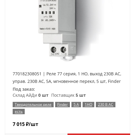
770182308051 | Реле 77 серия, 1 НО, выход 230В AC,
управ. 230В AC, 5А, мгновенное перекл, 5 шт, Finder
Под заказ:
Склад АйДи
0 шт
Поставщик
5 шт
Твердотельное реле
Finder
5 А
1НО
230 В AC
есть
7 015
₽
/шт