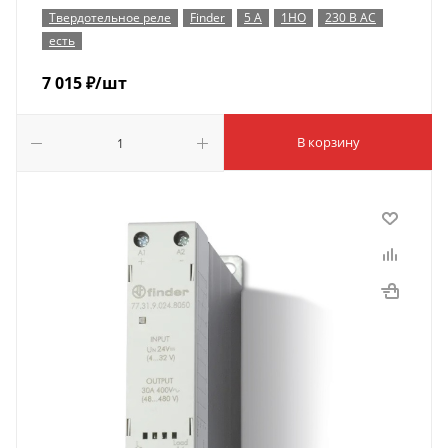
Твердотельное реле
Finder
5 А
1НО
230 В AC
есть
7 015
₽
/шт
В корзину