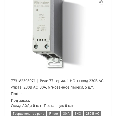
773182308071 | Реле 77 серия, 1 НО, выход 230В AC,
управ. 230В AC, 30A, мгновенное перекл, 5 шт,
Finder
Под заказ:
Склад АйДи
0 шт
Поставщик
0 шт
Твердотельное реле
Finder
30 А
1НО
230 В AC