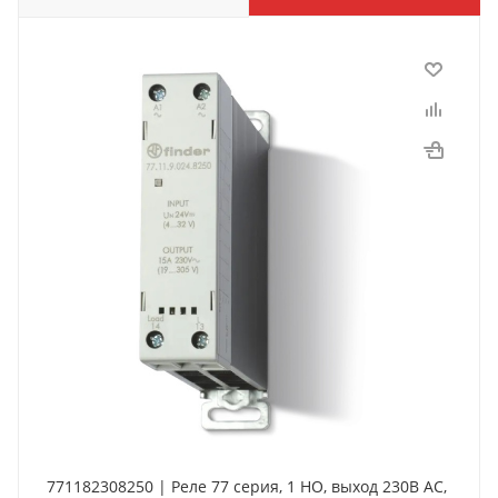
771182308250 | Реле 77 серия, 1 НО, выход 230В AC,