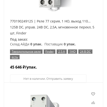
770190249125 | Реле 77 серия, 1 НО, выход 110…
125В DC, управ. 24В DC, 2,5А, мгновенное перекл, 5
шт, Finder
Под заказ:
Склад АйДи
0 упак.
Поставщик
0 упак.
Твердотельное реле
Finder
2,5 А
1НО
24 В DC
есть
45 646
₽
/упак.
Нет в наличии. Отправить заявку