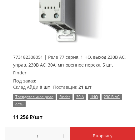
773182308051 | Реле 77 серия, 1 НО, выход 230В AC,
управ. 230В AC, 30A, мгновенное перекл, 5 шт,
Finder
Под заказ:
Склад АйДи
0 шт
Поставщик
21 шт
Твердотельное реле
Finder
30 А
1НО
230 В AC
есть
11 256
₽
/шт
В корзину