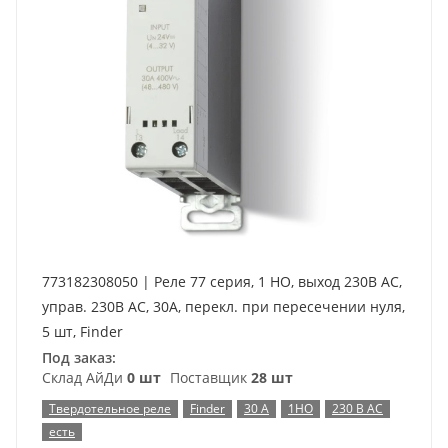
773182308050 | Реле 77 серия, 1 НО, выход 230В AC,
управ. 230В AC, 30A, перекл. при пересечении нуля,
5 шт, Finder
Под заказ:
Склад АйДи
0 шт
Поставщик
28 шт
Твердотельное реле
Finder
30 А
1НО
230 В AC
есть