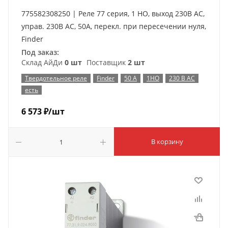
775582308250 | Реле 77 серия, 1 НО, выход 230В AC,
управ. 230В AC, 50A, перекл. при пересечении нуля,
Finder
Под заказ:
Склад АйДи
0 шт
Поставщик
2 шт
Твердотельное реле
Finder
50 А
1НО
230 В AC
есть
6 573
₽
/шт
В корзину