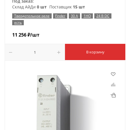
Под заказ:
Склад АйДи
0 шт
Поставщик
15 шт
Твердотельное реле
Finder
30 А
1НО
24 В DC
есть
11 256
₽
/шт
В корзину