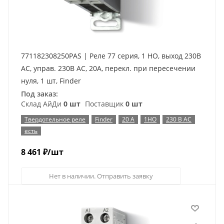
771182308250PAS | Реле 77 серия, 1 НО, выход 230В
AC, управ. 230В AC, 20A, перекл. при пересечении
нуля, 1 шт, Finder
Под заказ:
Склад АйДи
0 шт
Поставщик
0 шт
Твердотельное реле
Finder
20 А
1НО
230 В AC
есть
8 461
₽
/шт
Нет в наличии. Отправить заявку