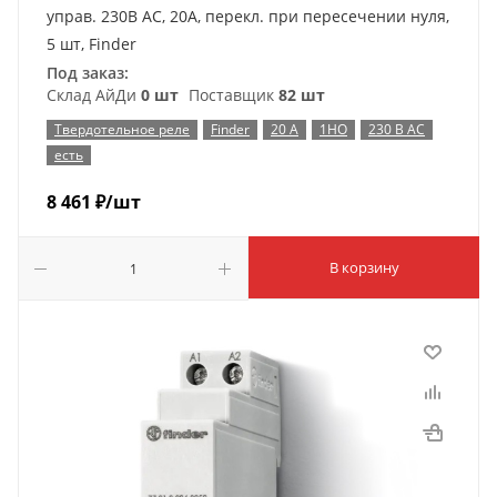
управ. 230В AC, 20A, перекл. при пересечении нуля,
5 шт, Finder
Под заказ:
Склад АйДи
0 шт
Поставщик
82 шт
Твердотельное реле
Finder
20 А
1НО
230 В AC
есть
8 461
₽
/шт
В корзину