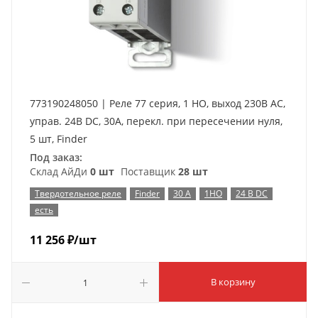
773190248050 | Реле 77 серия, 1 НО, выход 230В AC,
управ. 24В DC, 30A, перекл. при пересечении нуля,
5 шт, Finder
Под заказ:
Склад АйДи
0 шт
Поставщик
28 шт
Твердотельное реле
Finder
30 А
1НО
24 В DC
есть
11 256
₽
/шт
В корзину