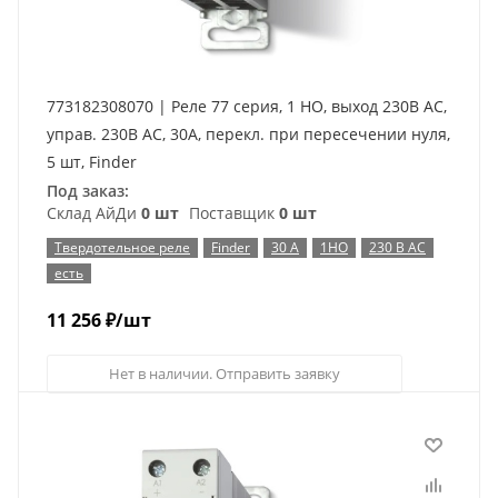
773182308070 | Реле 77 серия, 1 НО, выход 230В AC,
управ. 230В AC, 30A, перекл. при пересечении нуля,
5 шт, Finder
Под заказ:
Склад АйДи
0 шт
Поставщик
0 шт
Твердотельное реле
Finder
30 А
1НО
230 В AC
есть
11 256
₽
/шт
Нет в наличии. Отправить заявку