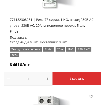
771182308251 | Реле 77 серия, 1 НО, выход 230В AC,
управ. 230В AC, 20A, мгновенное перекл, 5 шт,
Finder
Под заказ:
Склад АйДи
0 шт
Поставщик
3 шт
Твердотельное реле
Finder
20 А
1НО
230 В AC
есть
8 461
₽
/шт
В корзину