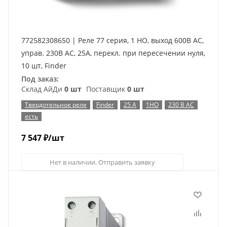
772582308650 | Реле 77 серия, 1 НО, выход 600В AC,
управ. 230В AC, 25А, перекл. при пересечении нуля,
10 шт, Finder
Под заказ:
Склад АйДи
0 шт
Поставщик
0 шт
Твердотельное реле
Finder
25 А
1НО
230 В AC
есть
7 547
₽
/шт
Нет в наличии. Отправить заявку