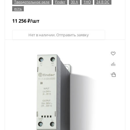
Твердотельное реле
Finder
30 А
1НО
24 В DC
есть
11 256
₽
/шт
Нет в наличии. Отправить заявку