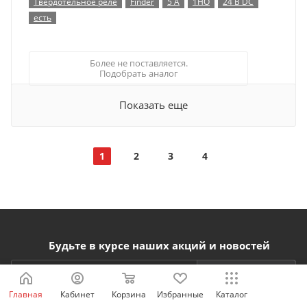
Твердотельное реле
Finder
5 А
1НО
24 В DC
есть
Более не поставляется.
Подобрать аналог
Показать еще
1
2
3
4
Будьте в курсе наших акций и новостей
Подписаться
Главная
Кабинет
Корзина
Избранные
Каталог