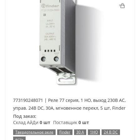
773190248071 | Реле 77 серия, 1 НО, выход 230В AC,
управ. 24В DC, 30A, мгновенное перекл, 5 шт, Finder
Под заказ:
Склад АйДи
0 шт
Поставщик
0 шт
Твердотельное реле
Finder
30 А
1НО
24 В DC
есть