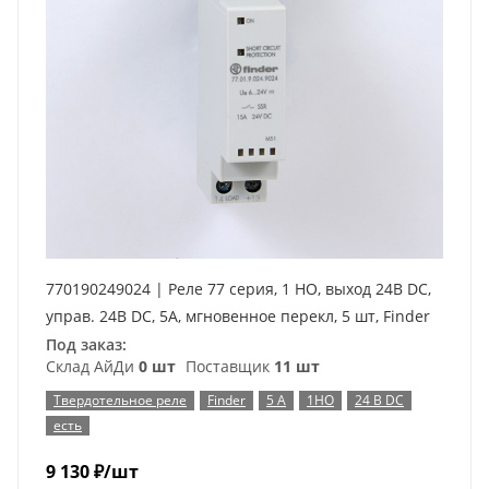
770190249024 | Реле 77 серия, 1 НО, выход 24В DC,
управ. 24В DC, 5А, мгновенное перекл, 5 шт, Finder
Под заказ:
Склад АйДи
0 шт
Поставщик
11 шт
Твердотельное реле
Finder
5 А
1НО
24 В DC
есть
9 130
₽
/шт