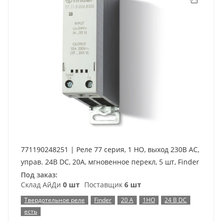
771190248251 | Реле 77 серия, 1 НО, выход 230В AC,
управ. 24В DC, 20A, мгновенное перекл, 5 шт, Finder
Под заказ:
Склад АйДи
0 шт
Поставщик
6 шт
Твердотельное реле
Finder
20 А
1НО
24 В DC
есть