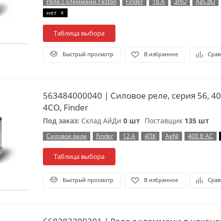
Реле с клеммами Faston
Finder
16 А
3НО
AgCdO
x
нет
Таблица выбора
Быстрый просмотр
В избранное
Срав
563484000040 | Силовое реле, серия 56, 40
4CO, Finder
Под заказ:
Склад АйДи
0 шт
Поставщик
135 шт
Силовое реле
Finder
12 А
4ПК
AgNi
400 В AC
Таблица выбора
Быстрый просмотр
В избранное
Срав