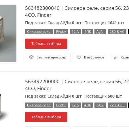
563482300040 | Силовое реле, серия 56, 23
4CO, Finder
Под заказ:
Склад АйДи
0 шт
Поставщик
1641 шт
Силовое реле
Finder
12 А
4ПК
AgNi
230 В AC
Таблица выбора
Быстрый просмотр
В избранное
Срав
563492200000 | Силовое реле, серия 56, 22
4CO, Finder
Под заказ:
Склад АйДи
0 шт
Поставщик
500 шт
Силовое реле
Finder
12 А
4ПК
AgNi
220 В DC
Таблица выбора