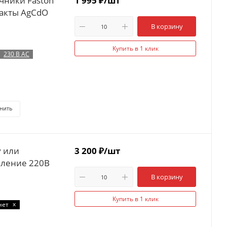
чники Faston
1 995
₽
/шт
такты AgCdO
В корзину
Купить в 1 клик
230 В AC
нить
у или
3 200
₽
/шт
вление 220В
В корзину
Купить в 1 клик
x
нет