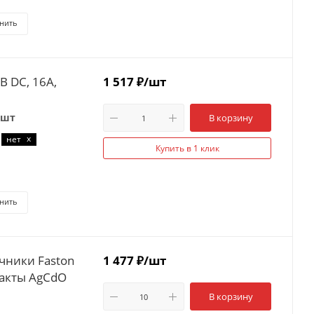
нить
В DC, 16A,
1 517
₽
/шт
 шт
В корзину
x
нет
Купить в 1 клик
нить
чники Faston
1 477
₽
/шт
такты AgCdO
В корзину