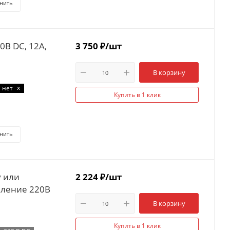
нить
0В DC, 12А,
3 750
₽
/шт
В корзину
x
нет
Купить в 1 клик
нить
у или
2 224
₽
/шт
вление 220В
В корзину
Купить в 1 клик