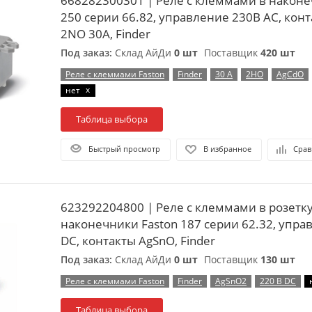
668282300301 | Реле с клеммами в наконе
250 серии 66.82, управление 230В AC, кон
2NO 30А, Finder
Под заказ:
Склад АйДи
0 шт
Поставщик
420 шт
Реле с клеммами Faston
Finder
30 А
2НО
AgCdO
x
нет
Таблица выбора
Быстрый просмотр
В избранное
Срав
623292204800 | Реле с клеммами в розетк
наконечники Faston 187 серии 62.32, упра
DC, контакты AgSnO, Finder
Под заказ:
Склад АйДи
0 шт
Поставщик
130 шт
Реле с клеммами Faston
Finder
AgSnO2
220 В DC
Таблица выбора