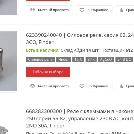
Быстрый просмотр
В избранное
Срав
623390240040 | Силовое реле, серия 62, 24
3CO, Finder
Есть в наличии:
Склад АйДи
14 шт
Поставщик
612
Силовое реле
Finder
16 А
3ПК
AgCdO
24 В DC
Таблица выбора
Быстрый просмотр
В избранное
Срав
668282300300 | Реле с клеммами в наконе
250 серии 66.82, управление 230В AC, кон
2NO 30А, Finder
Под заказ:
Склад АйДи
0 шт
Поставщик
3184 шт