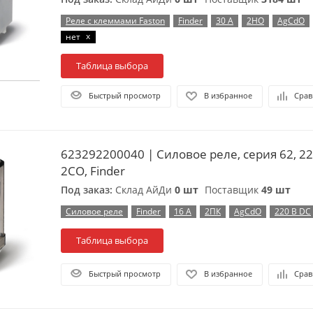
Реле с клеммами Faston
Finder
30 А
2НО
AgCdO
x
нет
Таблица выбора
Быстрый просмотр
В избранное
Срав
623292200040 | Силовое реле, серия 62, 220В DC, 
2CO, Finder
Под заказ:
Склад АйДи
0 шт
Поставщик
49 шт
Силовое реле
Finder
16 А
2ПК
AgCdO
220 В DC
Таблица выбора
Быстрый просмотр
В избранное
Срав