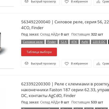
Быстрый просмотр
В избранное
Срав
563492200040 | Силовое реле, серия 56, 22
4CO, Finder
Под заказ:
Склад АйДи
0 шт
Поставщик
322 шт
Силовое реле
Finder
12 А
4ПК
AgNi
220 В DC
Таблица выбора
Быстрый просмотр
В избранное
Срав
623392200300 | Реле с клеммами в розетк
наконечники Faston 187 серии 62.33, упра
DC, контакты AgCdO, Finder
Под заказ:
Склад АйДи
0 шт
Поставщик
533 шт