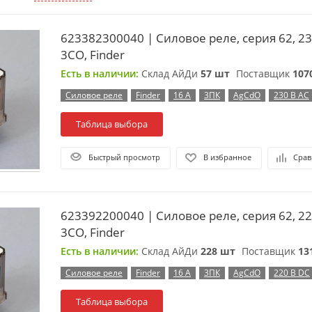
623382300040 | Силовое реле, серия 62, 23
3CO, Finder
Есть в наличии:
Склад АйДи
57 шт
Поставщик
107
Силовое реле
Finder
16 А
3ПК
AgCdO
230 В AC
Таблица выбора
Быстрый просмотр
В избранное
Срав
623392200040 | Силовое реле, серия 62, 22
3CO, Finder
Есть в наличии:
Склад АйДи
228 шт
Поставщик
13
Силовое реле
Finder
16 А
3ПК
AgCdO
220 В DC
Таблица выбора