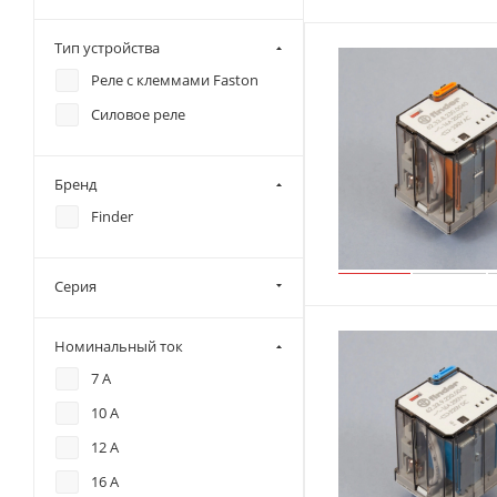
Тип устройства
Реле с клеммами Faston
Силовое реле
Бренд
Finder
Серия
Номинальный ток
7 А
10 А
12 А
16 А