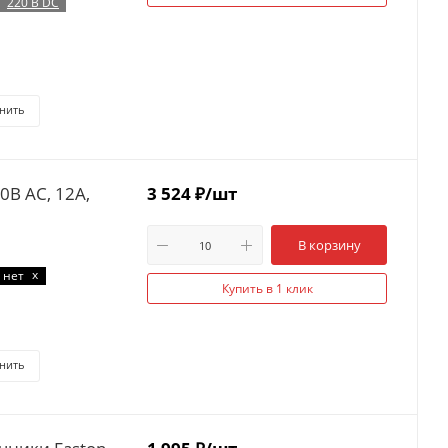
220 В DC
нить
0В AC, 12А,
3 524
₽
/шт
В корзину
x
нет
Купить в 1 клик
нить