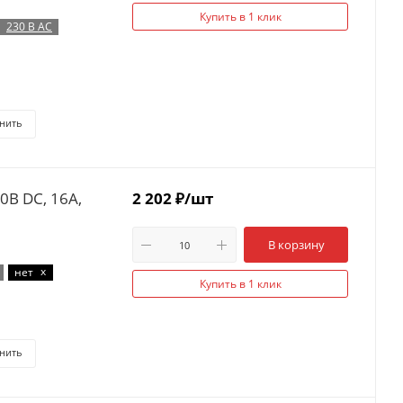
Купить в 1 клик
230 В AC
нить
16A,
2 202
₽
/шт
В корзину
x
нет
Купить в 1 клик
нить