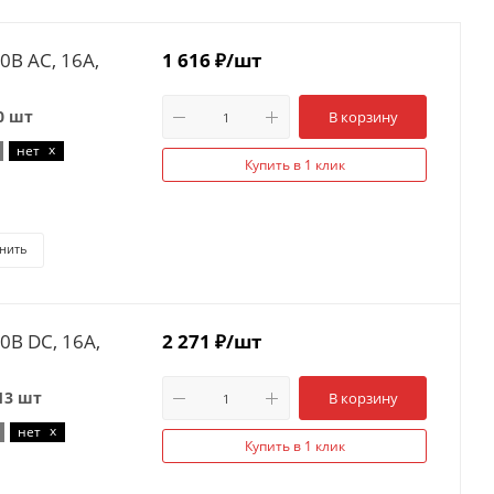
0В AC, 16A,
1 616
₽
/шт
0 шт
В корзину
x
нет
Купить в 1 клик
нить
0В DC, 16A,
2 271
₽
/шт
13 шт
В корзину
x
нет
Купить в 1 клик