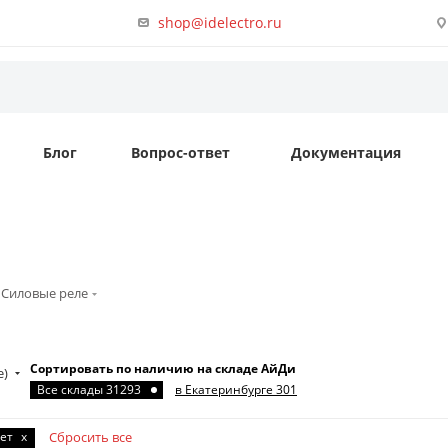
shop@idelectro.ru
Блог
Вопрос-ответ
Документация
Силовые реле
Сортировать по наличию на складе АйДи
е)
Все склады 31293
в Екатеринбурге 301
ет
x
Сбросить все