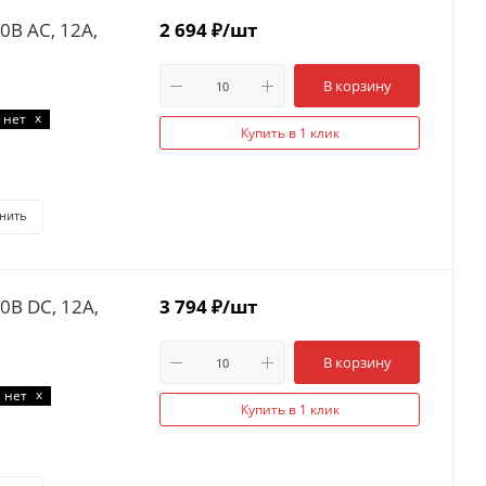
0В AC, 12А,
2 694
₽
/шт
В корзину
x
нет
Купить в 1 клик
нить
0В DC, 12А,
3 794
₽
/шт
В корзину
x
нет
Купить в 1 клик