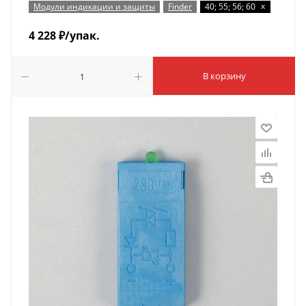
x
Модули индикации и защиты
Finder
40; 55; 56; 60
4 228
₽
/упак.
В корзину