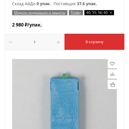
Склад АйДи
0 упак.
Поставщик
37.6 упак.
x
Модули индикации и защиты
Finder
40; 55; 56; 60
2 980
₽
/упак.
В корзину