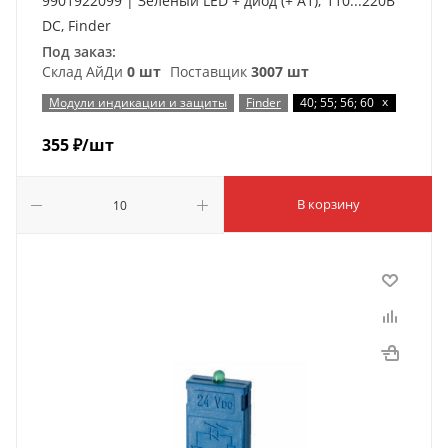
9901922099 | Зеленый LED + диод (+ A1); 110...220В
DC, Finder
Под заказ:
Склад АйДи
0 шт
Поставщик
3007 шт
x
Модули индикации и защиты
Finder
40; 55; 56; 60
355
₽
/шт
В корзину