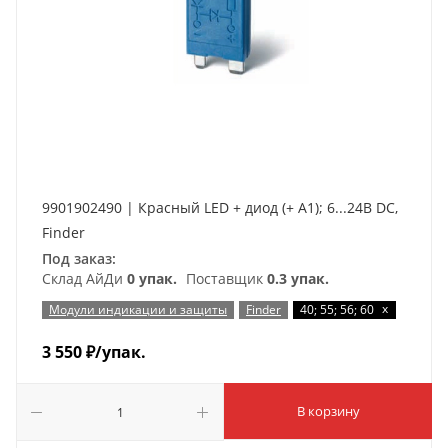
9901902490 | Красный LED + диод (+ A1); 6...24В DC,
Finder
Под заказ:
Склад АйДи
0 упак.
Поставщик
0.3 упак.
x
Модули индикации и защиты
Finder
40; 55; 56; 60
3 550
₽
/упак.
В корзину