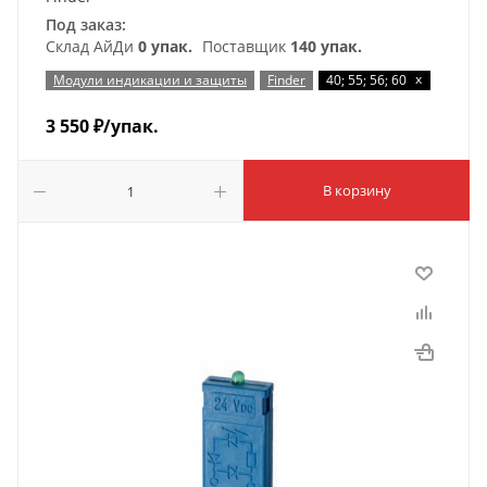
Под заказ:
Склад АйДи
0 упак.
Поставщик
140 упак.
x
Модули индикации и защиты
Finder
40; 55; 56; 60
3 550
₽
/упак.
В корзину