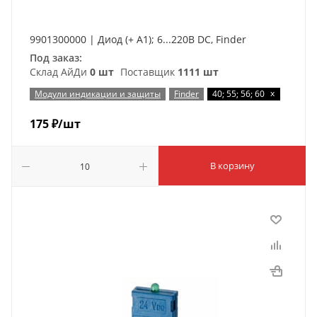
9901300000 | Диод (+ A1); 6...220В DC, Finder
Под заказ:
Склад АйДи
0 шт
Поставщик
1111 шт
x
Модули индикации и защиты
Finder
40; 55; 56; 60
175
₽
/шт
В корзину