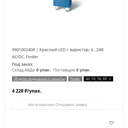
9901002408 | Красный LED + варистор; 6…24В
AC/DC, Finder
Под заказ:
Склад АйДи
0 упак.
Поставщик
0 упак.
x
Модули индикации и защиты
Finder
40; 55; 56; 60
4 228
₽
/упак.
Нет в наличии. Отправить заявку