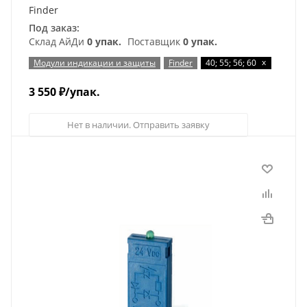
Finder
Под заказ:
Склад АйДи
0 упак.
Поставщик
0 упак.
x
Модули индикации и защиты
Finder
40; 55; 56; 60
3 550
₽
/упак.
Нет в наличии. Отправить заявку