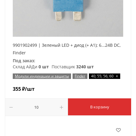
9901902499 | Зеленый LED + диод (+ A1); 6...24В DC,
Finder
Под заказ:
Склад АйДи
0 шт
Поставщик
3240 шт
x
Модули индикации и защиты
Finder
40; 55; 56; 60
355
₽
/шт
В корзину