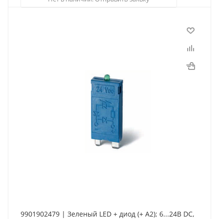
9901902479 | Зеленый LED + диод (+ A2); 6...24В DC,