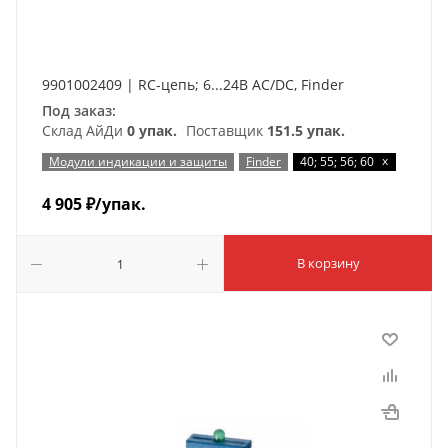
9901002409 | RC-цепь; 6...24В AC/DC, Finder
Под заказ:
Склад АйДи
0 упак.
Поставщик
151.5 упак.
x
Модули индикации и защиты
Finder
40; 55; 56; 60
4 905
₽
/упак.
В корзину