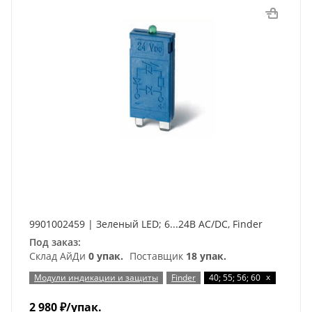
9901002459 | Зеленый LED; 6...24В AC/DC, Finder
Под заказ:
Склад АйДи
0 упак.
Поставщик
18 упак.
x
Модули индикации и защиты
Finder
40; 55; 56; 60
2 980
₽
/упак.