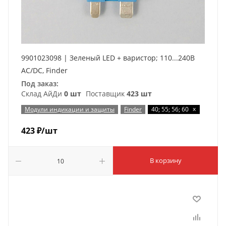
9901023098 | Зеленый LED + варистор; 110...240В
AC/DC, Finder
Под заказ:
Склад АйДи
0 шт
Поставщик
423 шт
x
Модули индикации и защиты
Finder
40; 55; 56; 60
423
₽
/шт
В корзину