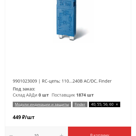
9901023009 | RC-цепь; 110...240В AC/DC, Finder
Под заказ:
Склад АйДи
0 шт
Поставщик
1874 шт
x
Модули индикации и защиты
Finder
40; 55; 56; 60
449
₽
/шт
В корзину