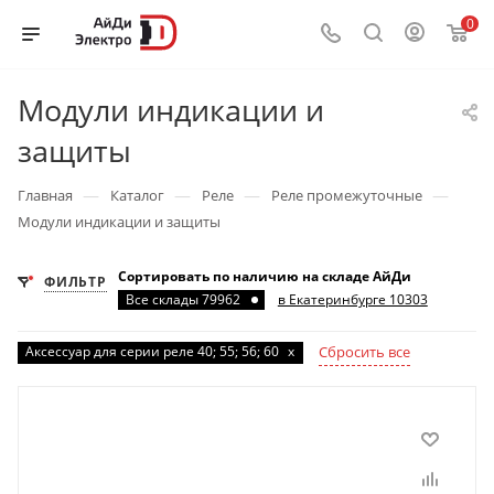
0
Модули индикации и
защиты
—
—
—
—
Главная
Каталог
Реле
Реле промежуточные
Модули индикации и защиты
Сортировать по наличию на складе АйДи
ФИЛЬТР
Все склады 79962
в Екатеринбурге 10303
Аксессуар для серии реле 40; 55; 56; 60
x
Сбросить все