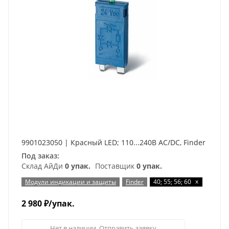
9901023050 | Красный LED; 110...240В AC/DC, Finder
Под заказ:
Склад АйДи
0 упак.
Поставщик
0 упак.
x
Модули индикации и защиты
Finder
40; 55; 56; 60
2 980
₽
/упак.
Нет в наличии. Отправить заявку