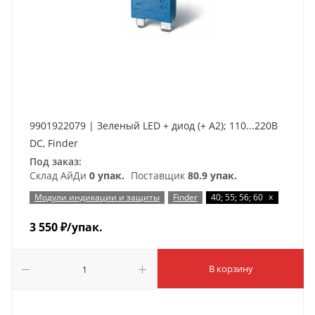
9901922079 | Зеленый LED + диод (+ A2); 110...220В
DC, Finder
Под заказ:
Склад АйДи
0 упак.
Поставщик
80.9 упак.
x
Модули индикации и защиты
Finder
40; 55; 56; 60
3 550
₽
/упак.
В корзину