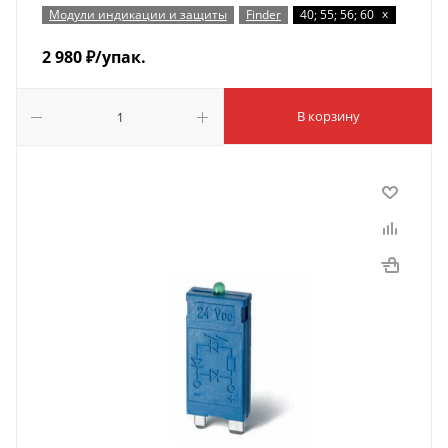
x
Модули индикации и защиты
Finder
40; 55; 56; 60
2 980
₽
/упак.
В корзину