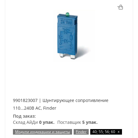
9901823007 | Шунтирующее сопротивление
110...240В AC, Finder
Под заказ:
Склад АйДи
0 упак.
Поставщик
5 упак.
x
Модули индикации и защиты
Finder
40; 55; 56; 60