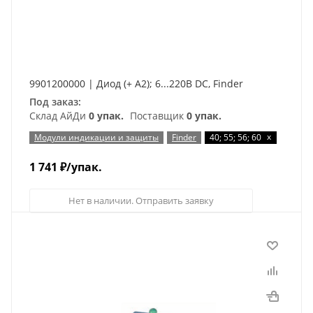
9901200000 | Диод (+ A2); 6...220В DC, Finder
Под заказ:
Склад АйДи
0 упак.
Поставщик
0 упак.
x
Модули индикации и защиты
Finder
40; 55; 56; 60
1 741
₽
/упак.
Нет в наличии. Отправить заявку