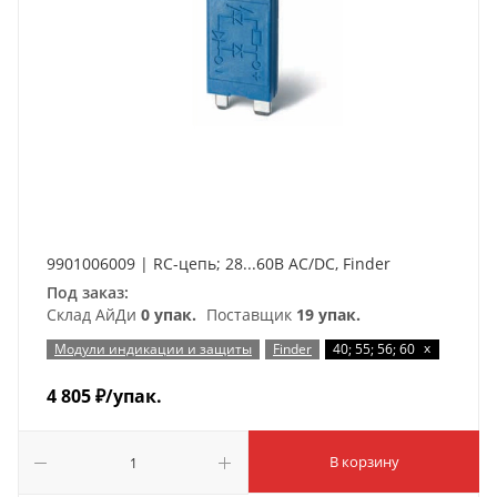
9901006009 | RC-цепь; 28...60В AC/DC, Finder
Под заказ:
Склад АйДи
0 упак.
Поставщик
19 упак.
x
Модули индикации и защиты
Finder
40; 55; 56; 60
4 805
₽
/упак.
В корзину